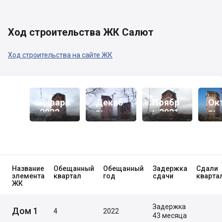
Ход строительства ЖК Салют
Ход строительства на сайте ЖК
Январь
Декаб
Ноябр
Ок
2022
Рь
Ь 2021
Рь
2021
20
Название
Обещанный
Обещанный
Задержка
Сдали
элемента
квартал
год
сдачи
кварта
ЖК
Задержка
Дом 1
4
2022
43 месяца