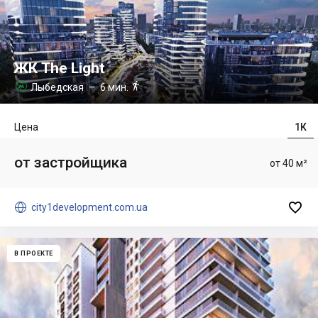
ЖК The Light

Лыбедская
– 6 мин.

Цена
1К
от застройщика
от 40 м²


city1development.com.ua
В ПРОЕКТЕ