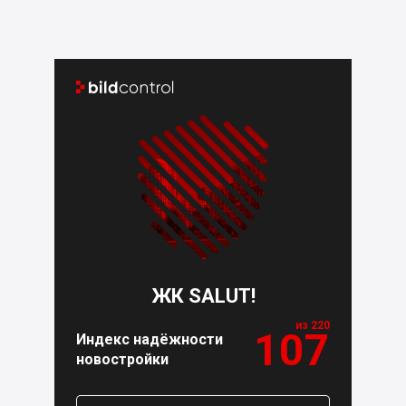


ЖК SALUT!
из 220
107
Индекс надёжности
новостройки