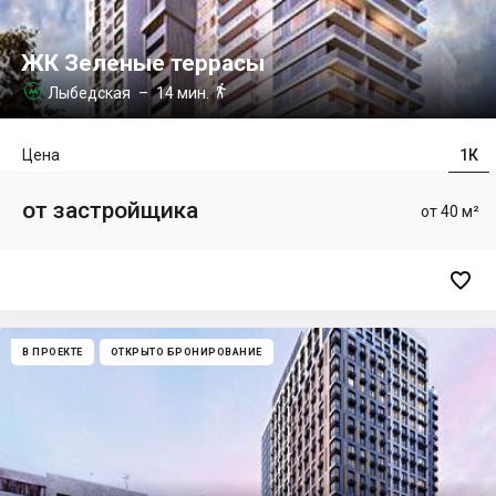
ЖК Зеленые террасы

Лыбедская
– 14 мин.

Цена
1К
от застройщика
от 40 м²

В ПРОЕКТЕ
ОТКРЫТО БРОНИРОВАНИЕ