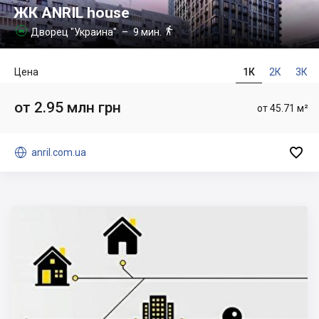
ЖК ANRIL house

Дворец "Украина"
– 9 мин.

Цена
1К
2К
3К
от 2.95 млн грн
от 45.71 м²


anril.com.ua