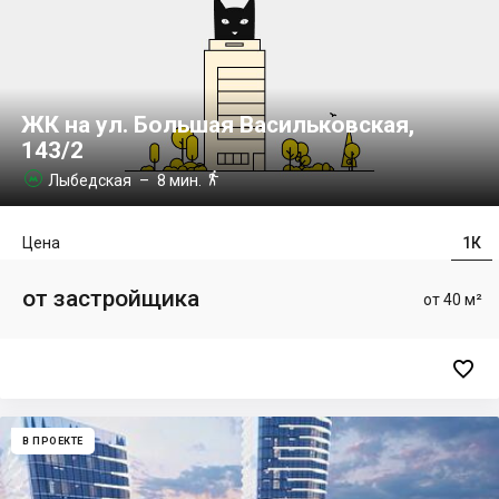
ЖК на ул. Большая Васильковская,
143/2

Лыбедская
– 8 мин.

Цена
1К
от застройщика
от 40 м²

В ПРОЕКТЕ