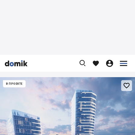










В ПРОЕКТЕ