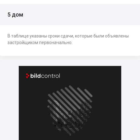
5 дом
В таблице указаны сроки сдачи, которые были объявлены
застройщиком первоначально.

