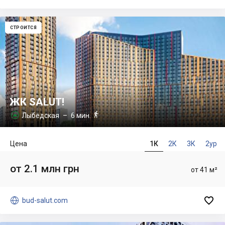
СТРОИТСЯ
ЖК SALUT!

Лыбедская
– 6 мин.

Цена
1К
2К
3К
2ур
от 2.1 млн грн
от 41 м²


bud-salut.com