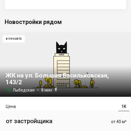
Новостройки рядом
В ПРОЕКТЕ
ЖК на ул. Большая Васильковская,
143/2

Лыбедская
– 8 мин.

Цена
1К
от застройщика
от 40 м²