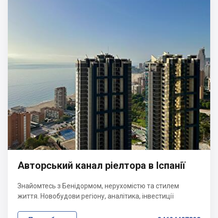
Авторський канал ріелтора в Іспанії
Знайомтесь з Бенідормом, нерухомістю та стилем
життя. Новобудови регіону, аналітика, інвестиції