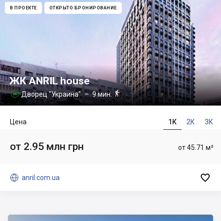
В ПРОЕКТЕ
ОТКРЫТО БРОНИРОВАНИЕ
ЖК ANRIL house

Дворец "Украина"
– 9 мин.

Цена
1К
2К
3К
от 2.95 млн грн
от 45.71 м²


anril.com.ua