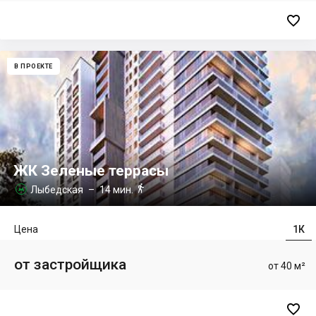

В ПРОЕКТЕ
ЖК Зеленые террасы

Лыбедская
– 14 мин.

Цена
1К
от застройщика
от 40 м²
