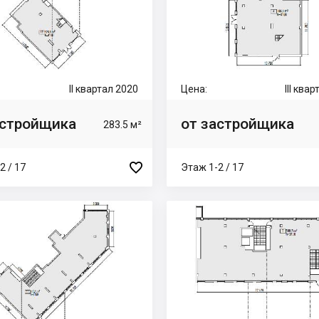
II квартал 2020
Цена:
III ква
астройщика
от застройщика
283.5 м²

2 / 17
Этаж 1-2 / 17