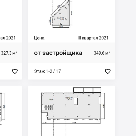
ртал 2021
Цена:
III квартал 2021
от застройщика
327.3 м²
349.6 м²


Этаж 1-2 / 17