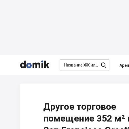




Аре
Другое торговое
помещение 352 м²