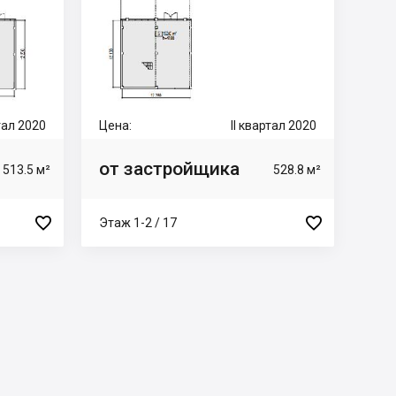
ртал 2020
Цена:
II квартал 2020
от застройщика
513.5 м²
528.8 м²


Этаж 1-2 / 17