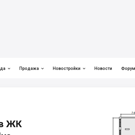



нда
Продажа
Новостройки
Новости
Фору
 в ЖК