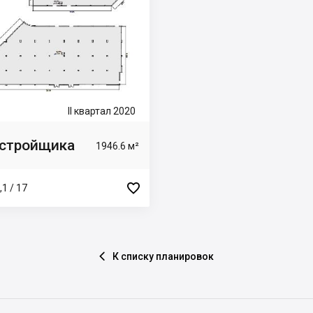
II квартал 2020
астройщика
1946.6 м²

1 / 17
К списку планировок
