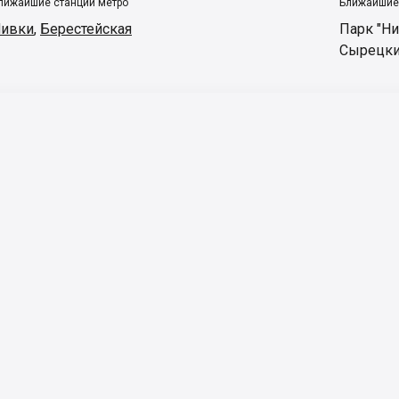
лижайшие станции метро
Ближайшие
ивки
,
Берестейская
Парк "Ни
Сырецки