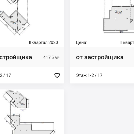
II квартал 2020
Цена:
II ква
астройщика
от застройщика
417.5 м²

2 / 17
Этаж 1-2 / 17