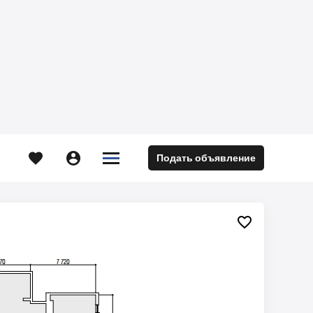





Подать объявление
м
