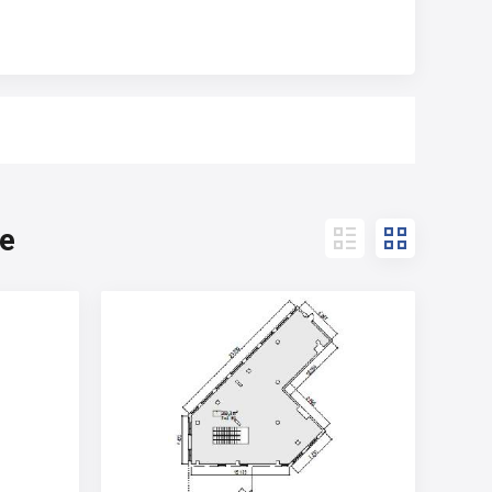
e

