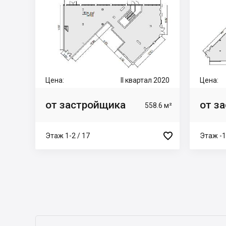
Цена:
II квартал 2020
Цена:
от застройщика
от з
558.6 м²

Этаж 1-2 / 17
Этаж -1,