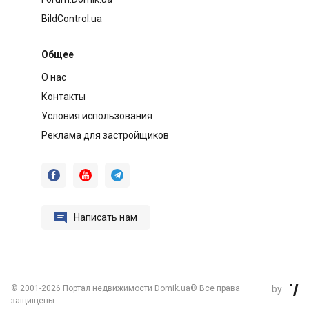
BildControl.ua
Общее
О нас
Контакты
Условия использования
Реклама для застройщиков




Написать нам
©
2001-2026 Портал недвижимости Domik.ua® Все права
by

защищены.