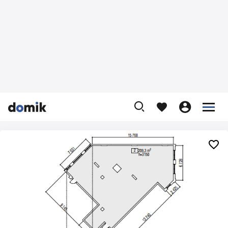









