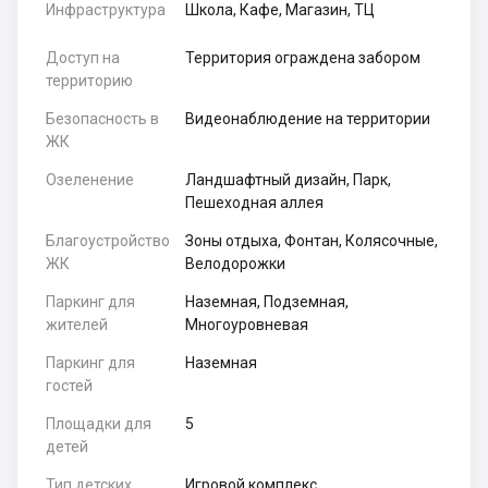
Инфраструктура
Школа, Кафе, Магазин, ТЦ
Доступ на
Территория ограждена забором
территорию
Безопасность в
Видеонаблюдение на территории
ЖК
Озеленение
Ландшафтный дизайн, Парк,
Пешеходная аллея
Благоустройство
Зоны отдыха, Фонтан, Колясочные,
ЖК
Велодорожки
Паркинг для
Наземная, Подземная,
жителей
Многоуровневая
Паркинг для
Наземная
гостей
Площадки для
5
детей
Тип детских
Игровой комплекс