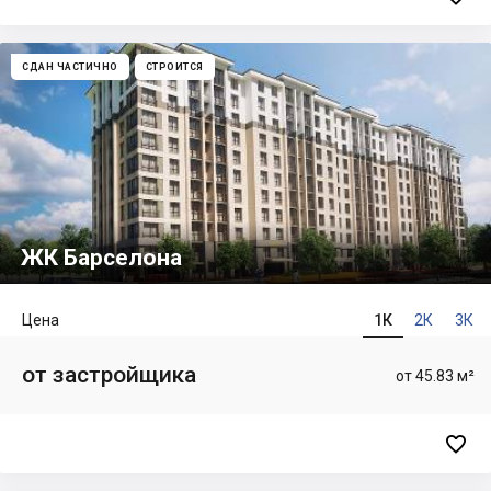
СДАН ЧАСТИЧНО
СТРОИТСЯ
ЖК Барселона
Цена
1К
2К
3К
от застройщика
от 45.83 м²
