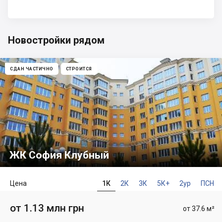
Новостройки рядом
СДАН ЧАСТИЧНО
СТРОИТСЯ
ЖК София Клубный
Цена
1К
2К
3К
5К+
2ур
ПСН
от 1.13 млн грн
от 37.6 м²