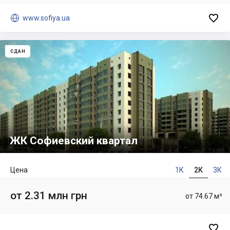


www.sofiya.ua
СДАН
ЖК Софиевский квартал
Цена
1К
2К
3К
от 2.31 млн грн
от 74.67 м²
