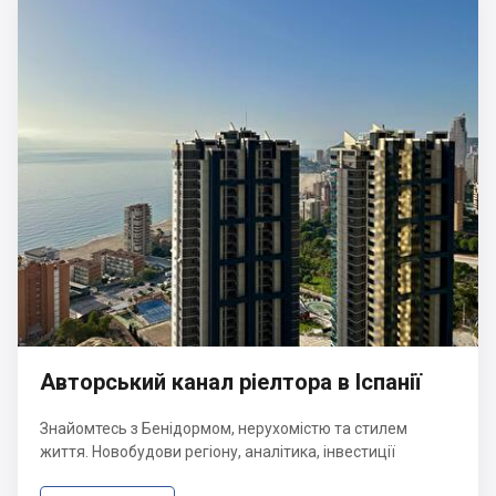
Авторський канал ріелтора в Іспанії
Знайомтесь з Бенідормом, нерухомістю та стилем
життя. Новобудови регіону, аналітика, інвестиції