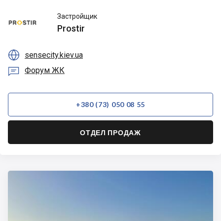
Prostir
Застройщик
Prostir

sensecity.kiev.ua

Форум ЖК
+380 (73) 050 08 55
ОТДЕЛ ПРОДАЖ