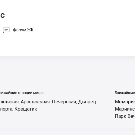
ис

Форум ЖК
лижайшие станции метро
Ближайшие
ловская
,
Арсенальная
,
Печерская
,
Дворец
Мемориа
порта
,
Крещатик
Мариинс
Парк Ве