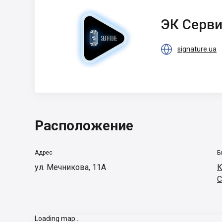
ЭК Сервис
ЭК Серв

signature.ua
Расположение
Адрес
Б
ул. Мечникова, 11А
К
С
Loading map...