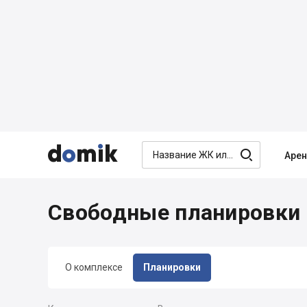




Аре
Свободные планировки 
О комплексе
Планировки