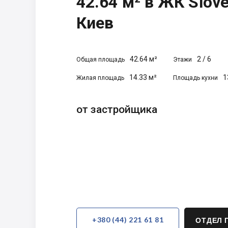
42.64 м² в ЖК Slove
Киев
42.64 м²
2
/
6
Общая площадь
Этажи
14.33 м²
1
Жилая площадь
Площадь кухни
от застройщика
+380 (44) 221 61 81
ОТДЕЛ 