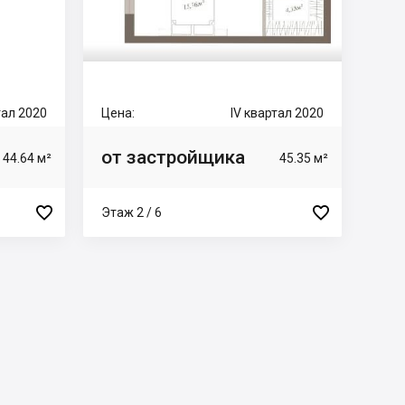
тал 2020
Цена:
IV квартал 2020
от застройщика
44.64 м²
45.35 м²


Этаж 2 / 6