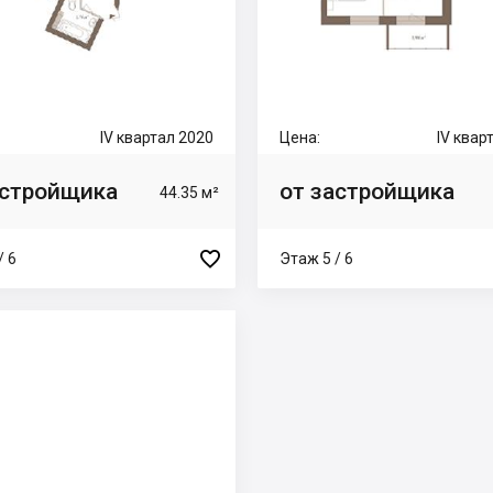
IV квартал 2020
Цена:
IV квар
астройщика
от застройщика
44.35 м²

/ 6
Этаж 5 / 6