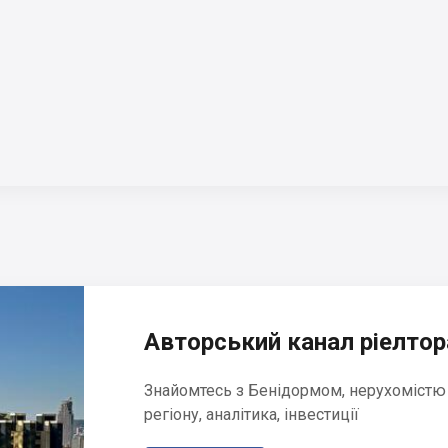
Авторський канал ріелтора
Знайомтесь з Бенідормом, нерухомістю
регіону, аналітика, інвестиції