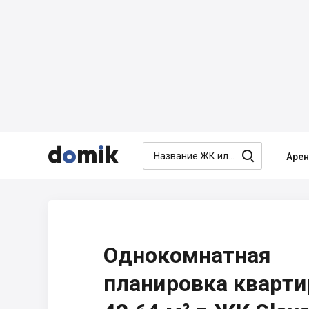




Аре
Однокомнатная
планировка кварт