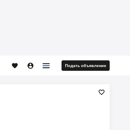





Подать объявление
м
