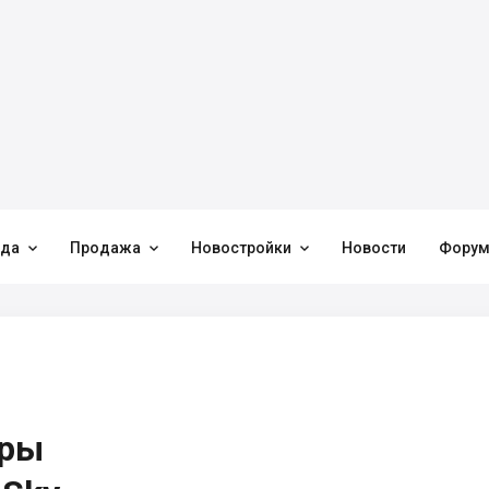



нда
Продажа
Новостройки
Новости
Фору
иры