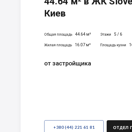
44.64 м² в ЖК Slove
Киев
44.64 м²
5
/
6
Общая площадь
Этажи
16.07 м²
1
Жилая площадь
Площадь кухни
от застройщика
+380 (44) 221 61 81
ОТДЕЛ 