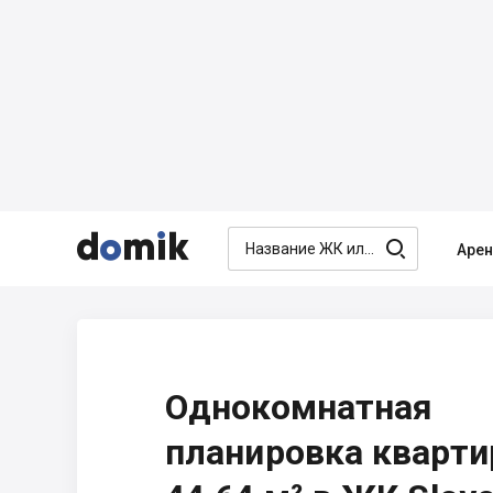




Аре
Однокомнатная
планировка кварт