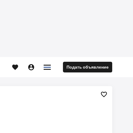





Подать объявление
м
