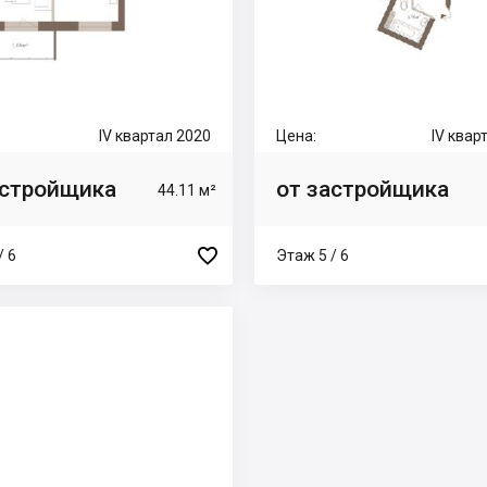
IV квартал 2020
Цена:
IV квар
астройщика
от застройщика
44.11 м²

/ 6
Этаж 5 / 6