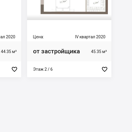
тал 2020
Цена:
IV квартал 2020
от застройщика
44.35 м²
45.35 м²


Этаж 2 / 6