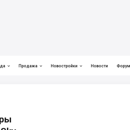



нда
Продажа
Новостройки
Новости
Фору
иры