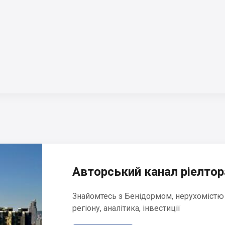
Авторський канал ріелтора
Знайомтесь з Бенідормом, нерухомістю
регіону, аналітика, інвестиції