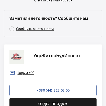
К списку планировок

Заметили неточность? Сообщите нам

Сообщить о неточности
УкрЖитлоБудИнвест
УкрЖитлоБудИнвест

Форум ЖК
+380 (44) 223 05 00
ОТДЕЛ ПРОДАЖ