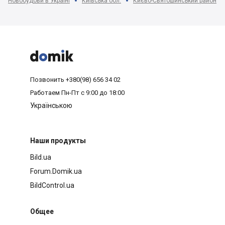
Новобудови в Україні
Київська обл.
Києво-Святошинський район



Позвонить
+380(98) 656 34 02
Работаем
Пн-Пт с 9:00 до 18:00
Українською
Наши продукты
Bild.ua
Forum.Domik.ua
BildControl.ua
Общее