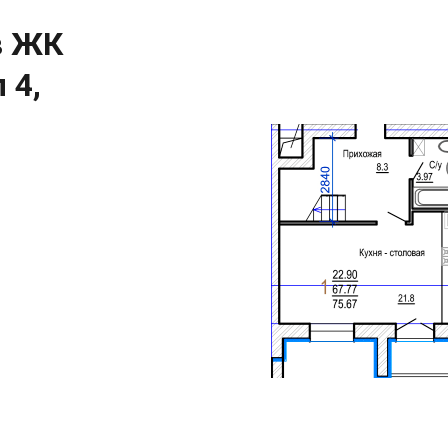
в ЖК
 4,