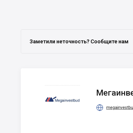
Заметили неточность? Сообщите нам
Мегаинвестстрой
Мегаинв

megainvestbu