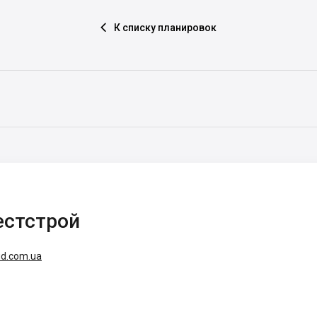
К списку планировок

естстрой
d.com.ua