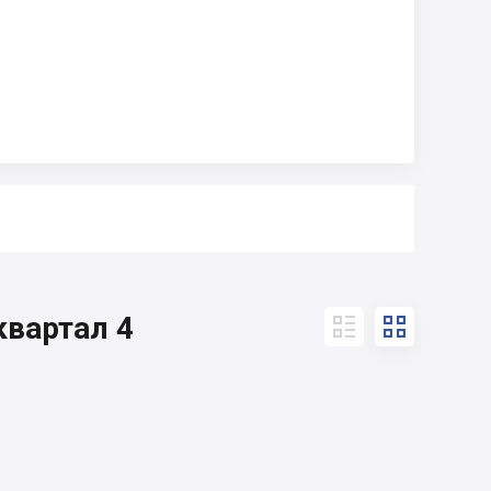
квартал 4

