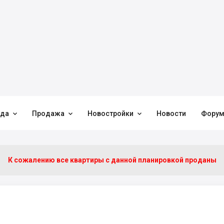



нда
Продажа
Новостройки
Новости
Фору
К сожалению все квартиры c данной планировкой проданы