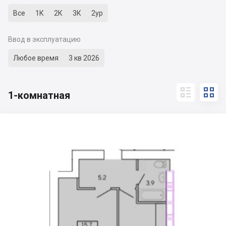
Все
1К
2К
3К
2ур
Ввод в эксплуатацию
Любое время
3 кв 2026


1-комнатная