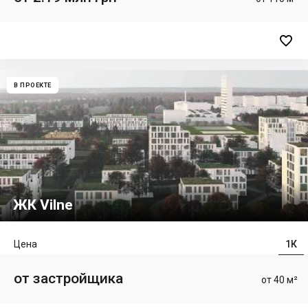

В ПРОЕКТЕ
ЖК Vilne
Цена
1К
от застройщика
от 40 м²