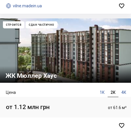


vilne.madein.ua
СТРОИТСЯ
СДАН ЧАСТИЧНО
ЖК Мюллер Хаус
Цена
1К
2К
4К
от 1.12 млн грн
от 61.6 м²
