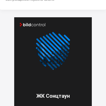


ЖК Сонцтаун