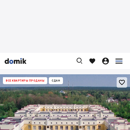










ВСЕ КВАРТИРЫ ПРОДАНЫ
СДАН