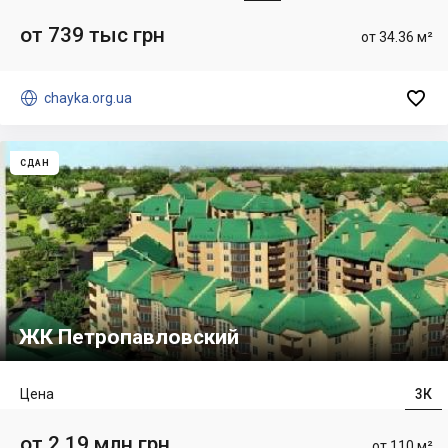
от 739 тыс грн
от 34.36 м²


chayka.org.ua
СДАН
ЖК Петропавловский
Цена
3К
от 2.19 млн грн
от 110 м²