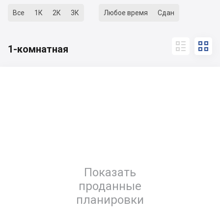
Все
1К
2К
3К
Любое время
Сдан


1-комнатная
Показать
проданные
планировки