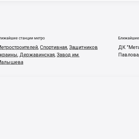
лижайшие станции метро
Ближайшие
етростроителей
,
Спортивная
,
Защитников
ДК "Мет
краины
,
Державинская
,
Завод им.
Павлова
Малышева