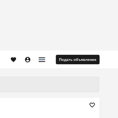





Подать объявление
м
