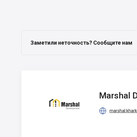
Заметили неточность? Сообщите нам
Marshal
Development
Marshal 

marshal.khark