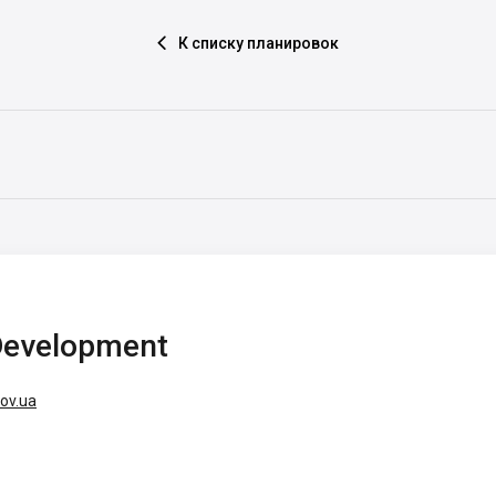
К списку планировок

Development
ov.ua