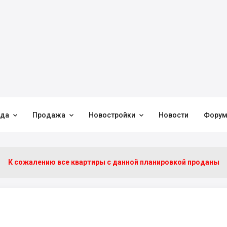



нда
Продажа
Новостройки
Новости
Фору
К сожалению все квартиры c данной планировкой проданы