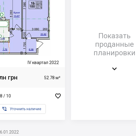
Показать
проданные
планировки
IV квартал 2022

лн грн
52.78 м²

8 / 10

Уточнить наличие
6.01.2022