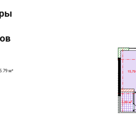
иры
ов
5.79 м²