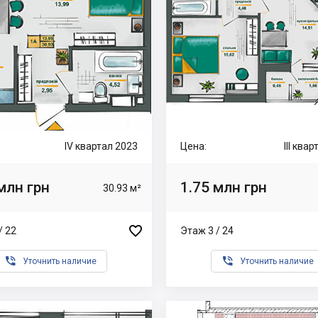
IV квартал 2023
Цена:
III ква
млн грн
1.75 млн грн
30.93 м²

/ 22
Этаж 3 / 24


Уточнить наличие
Уточнить наличие