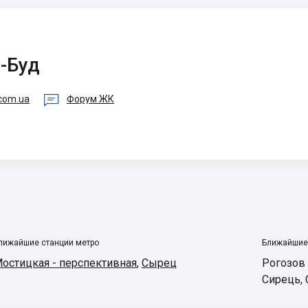
-Буд

.com.ua
Форум ЖК
лижайшие станции метро
Ближайшие
остицкая - перспективная
,
Сырец
Рогозов
Сирець
,