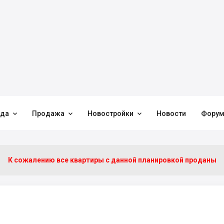



нда
Продажа
Новостройки
Новости
Фору
К сожалению все квартиры c данной планировкой проданы