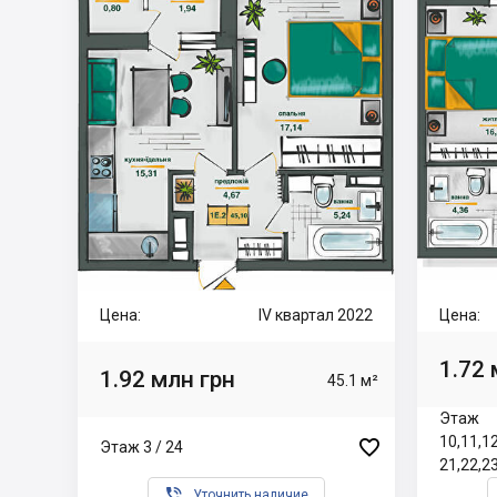
Цена:
IV квартал 2022
Цена:
1.72 
1.92 млн грн
45.1 м²
Этаж
10,11,12

Этаж 3 / 24
21,22,23

Уточнить наличие