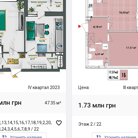
IV квартал 2023
Цена:
III ква
млн грн
47.35 м²
1.73 млн грн

,13,14,15,16,17,18,19,2,20,
Этаж 2 / 22
,24,3,4,5,6,7,8,9 / 22


Уточнить наличие
Уточнить наличие