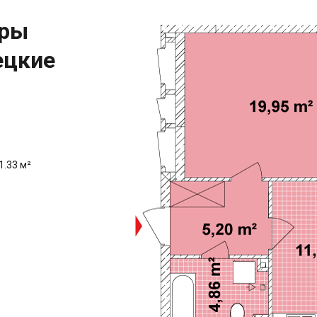
иры
ецкие
1.33 м²