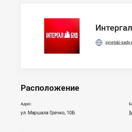
Интергал-Буд
Интергал

syretski-sady
Расположение
Адрес
Б
ул. Маршала Гречко, 10Б
М