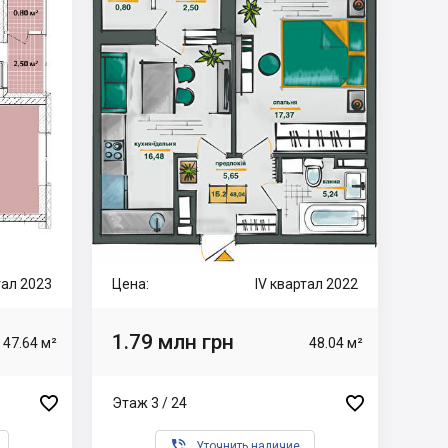
ртал 2023
Цена:
IV квартал 2022
1.79 млн грн
47.64 м²
48.04 м²


Этаж 3 / 24

Уточнить наличие