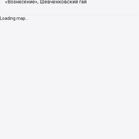
«Вознесение»
,
Шевченковский гай
Loading map...