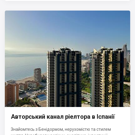
Авторський канал ріелтора в Іспанії
Знайомтесь з Бенідормом, нерухомістю та стилем