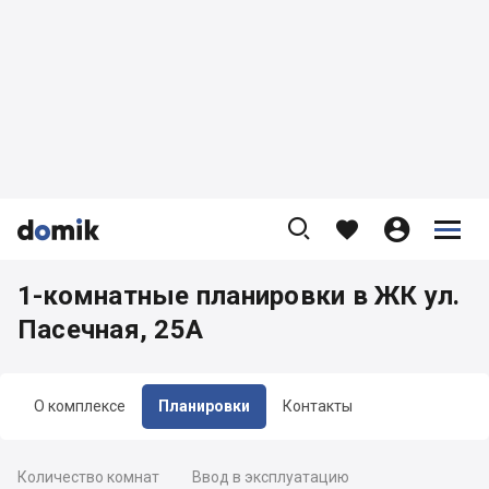









1-комнатные планировки в ЖК ул.
Пасечная, 25А
О комплексе
Планировки
Контакты
Количество комнат
Ввод в эксплуатацию