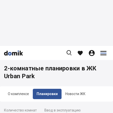









2-комнатные планировки в ЖК
Urban Park
О комплексе
Планировки
Новости ЖК
Количество комнат
Ввод в эксплуатацию