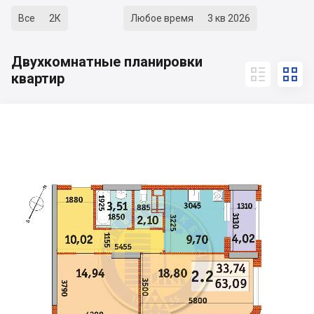
Все
2К
Любое время
3 кв 2026
Двухкомнатные планировки


квартир