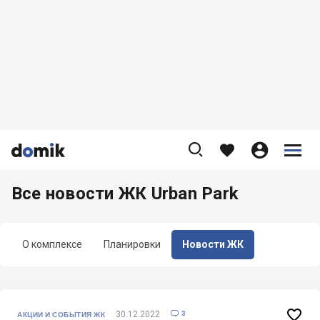









Все новости ЖК Urban Park
О комплексе
Планировки
Новости ЖК

3
30.12.2022

АКЦИИ И СОБЫТИЯ ЖК