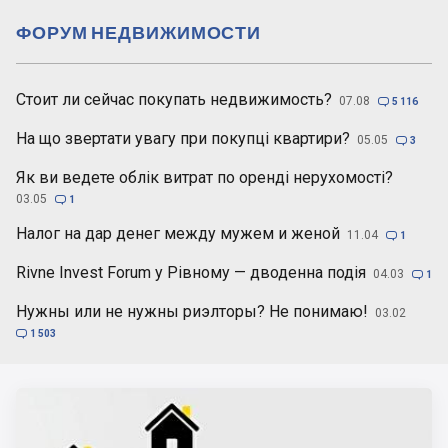
ФОРУМ НЕДВИЖИМОСТИ
Стоит ли сейчас покупать недвижимость?
07.08

5 116
На що звертати увагу при покупці квартири?
05.05

3
Як ви ведете облік витрат по оренді нерухомості?
03.05

1
Налог на дар денег между мужем и женой
11.04

1
Rivne Invest Forum у Рівному — дводенна подія
04.03

1
Нужны или не нужны риэлторы? Не понимаю!
03.02

1 503