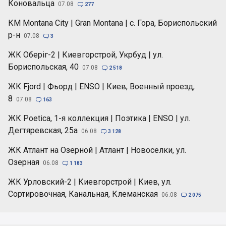
Коновальца
07.08

277
КМ Montana City | Gran Montana | с. Гора, Бориспольский
р-н
07.08

3
ЖК Оберіг-2 | Киевгорстрой, Укрбуд | ул.
Бориспольская, 40
07.08

2 518
ЖК Fjord | Фьорд | ENSO | Киев, Военный проезд,
8
07.08

163
ЖК Poetica, 1-я коллекция | Поэтика | ENSO | ул.
Дегтяревская, 25а
06.08

3 128
ЖК Атлант на Озерной | Атлант | Новоселки, ул.
Озерная
06.08

1 183
ЖК Урловский-2 | Киевгорстрой | Киев, ул.
Сортировочная, Канальная, Клеманская
06.08

2 075