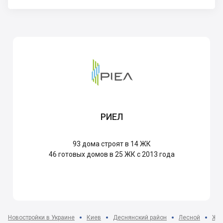
РИЕЛ
93
дома строят в 14 ЖК
46
готовых домов в 25 ЖК с 2013 года
Новостройки в Украине
Киев
Деснянский район
Лесной
ЖК 