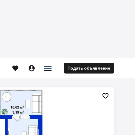





Подать объявление
м
