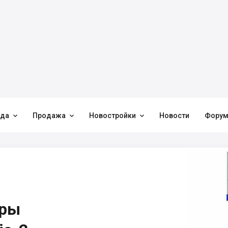



нда
Продажа
Новостройки
Новости
Фору
иры