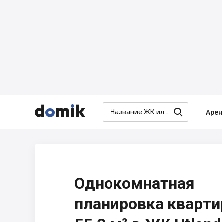




Аре
Однокомнатная
планировка кварт