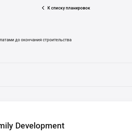
К списку планировок

платами до окончания строительства
mily Development