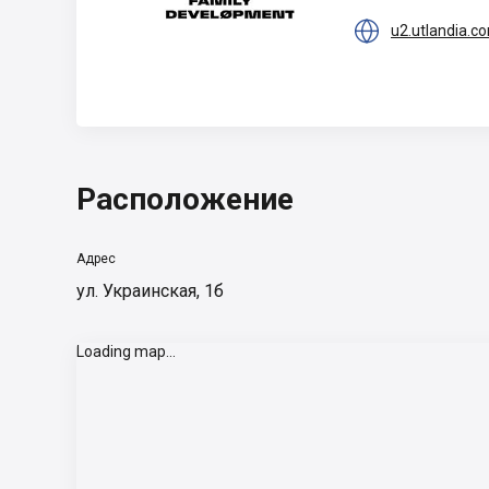

u2.utlandia.c
Расположение
Адрес
ул. Украинская, 1б
Loading map...