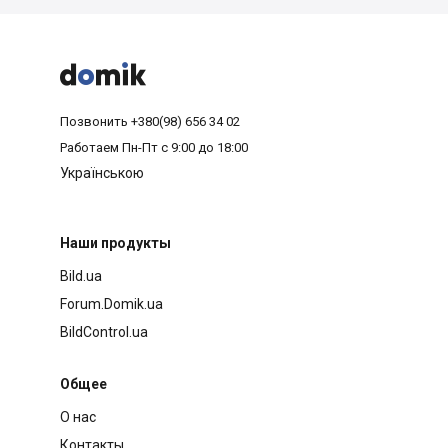



Позвонить
+380(98) 656 34 02
Работаем
Пн-Пт с 9:00 до 18:00
Українською
Наши продукты
Bild.ua
Forum.Domik.ua
BildControl.ua
Общее
О нас
Контакты