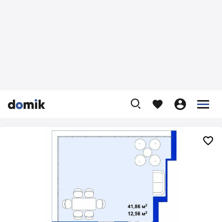









