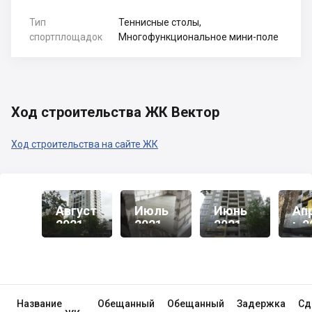
Тип
Теннисные столы,
спортплощадок
Многофункциональное мини-поле
Ход строительства ЖК Вектор
Ход строительства на сайте ЖК
Август
Июль
Июнь
Ап
2021
2021
2021
Ь 2
Название
Обещанный
Обещанный
Задержка
Сд