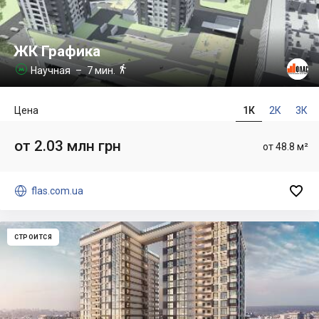
ЖК Графика

Научная
– 7 мин.

Цена
1К
2К
3К
от 2.03 млн грн
от 48.8 м²


flas.com.ua
СТРОИТСЯ