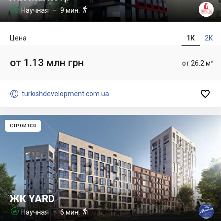

Научная
– 9 мин.

Цена
1К
2К
от 1.13 млн грн
от 26.2 м²


turkishdevelopment.com.ua
СТРОИТСЯ
ЖК YARD

Научная
– 6 мин.
