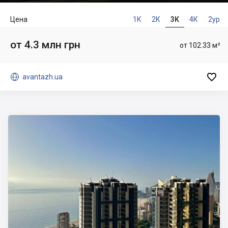
Цена
1К
2К
3К
4К
2ур
от 4.3 млн грн
от 102.33 м²


avantazh.ua