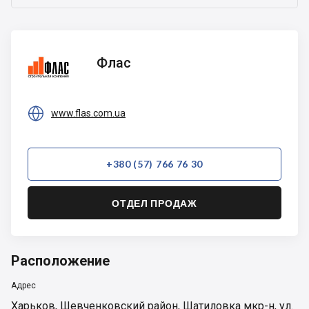
Флас
Флас

www.flas.com.ua
+380 (57) 766 76 30
ОТДЕЛ ПРОДАЖ
Расположение
Адрес
Харьков
,
Шевченковский район
,
Шатиловка мкр-н
,
ул.