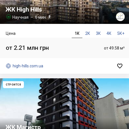
ЖК High Hills

Научная
– 6 мин.

Цена
1К
2К
3К
4К
5К+
от 2.21 млн грн
от 49.58 м²


high-hills.com.ua
СТРОИТСЯ
ЖК Магистр