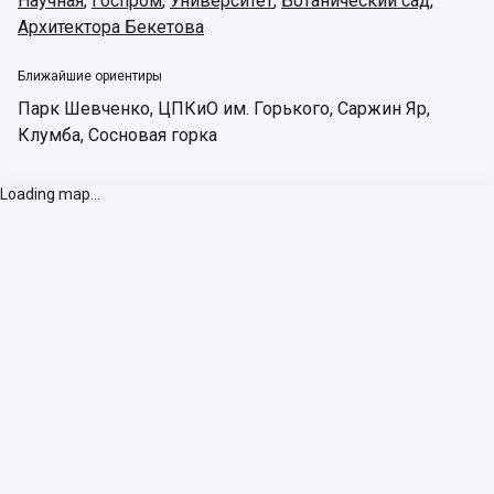
Научная
,
Госпром
,
Университет
,
Ботанический сад
,
Архитектора Бекетова
Ближайшие ориентиры
Парк Шевченко
,
ЦПКиО им. Горького
,
Саржин Яр
,
Клумба
,
Сосновая горка
Loading map...