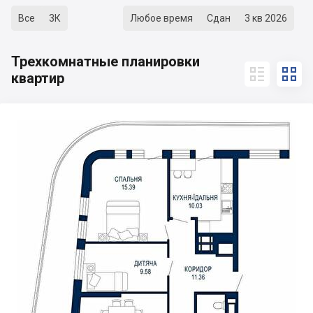
Все
3К
Любое время
Сдан
3 кв 2026
Трехкомнатные планировки


квартир