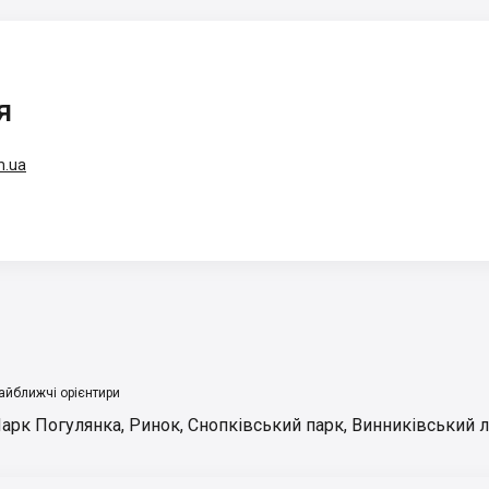
я
m.ua
айближчі орієнтири
арк Погулянка
,
Ринок
,
Снопківський парк
,
Винниківський л