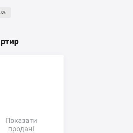
2026
артир
Показати
продані