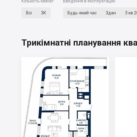
Кількість кімнат
Введення в експлуатацію
Всі
3К
Будь-який час
Здан
3 кв 
Трикімнатні планування кв