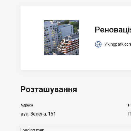
Реновація
Реноваці

vikingpark.co
Розташування
Адреса
Н
вул. Зелена, 151
П
Loading map...