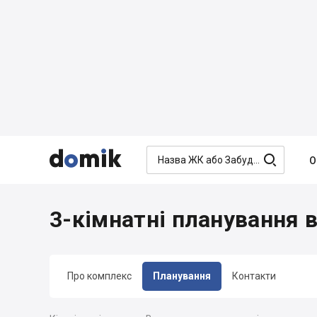




О
3-кімнатні планування в
Про комплекс
Планування
Контакти