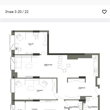

Этаж 3-20 / 22