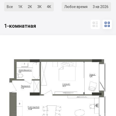
Все
1К
2К
3К
4К
Любое время
3 кв 2026


1-комнатная