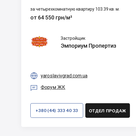
за четырехкомнатную квартиру 103.39 кв. м.
от 64 550 грн/м²
Эмпориум
Застройщик
Пропертиз
Эмпориум Пропертиз

yaroslavivgrad.com.ua

Форум ЖК
+380 (44) 333 40 33
ОТДЕЛ ПРОДАЖ