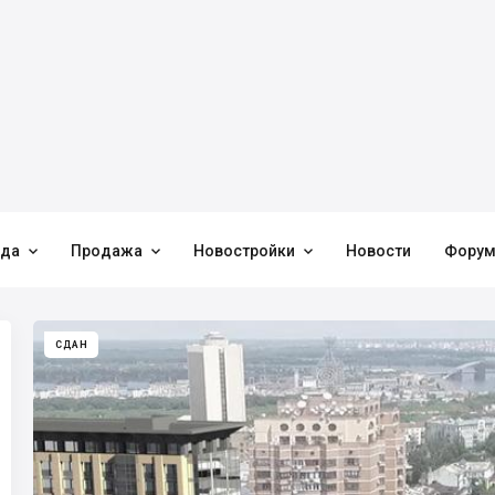



нда
Продажа
Новостройки
Новости
Фору
СДАН