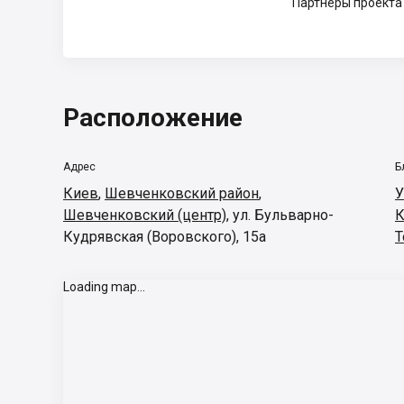
Партнеры проекта
Расположение
Адрес
Б
Киев
,
Шевченковский район
,
У
Шевченковский (центр)
,
ул. Бульварно-
К
Кудрявская (Воровского), 15а
Т
Loading map...