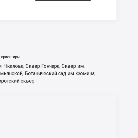
 ориентиры
м. Чкалова
,
Сквер Гончара
,
Сквер им.
мьянской
,
Ботанический сад им. Фомина
,
оротский сквер