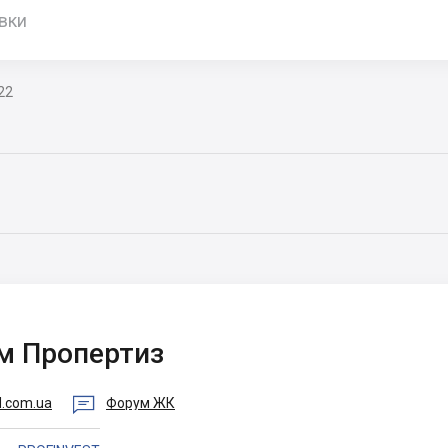
вки
22
м Пропертиз

d.com.ua
Форум ЖК