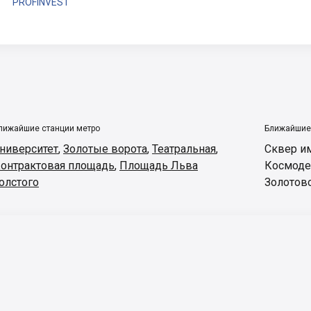
PROFINVEST
лижайшие станции метро
Ближайшие
ниверситет
,
Золотые ворота
,
Театральная
,
Сквер и
онтрактовая площадь
,
Площадь Льва
Космоде
олстого
Золотов