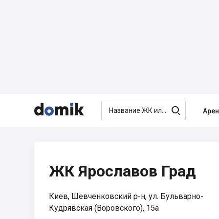




Аре
ЖК Ярославов Град
Киев, Шевченковский р-н, ул. Бульварно-
Кудрявская (Воровского), 15а