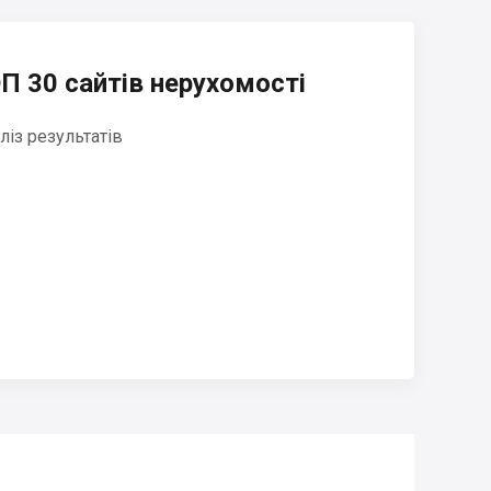
П 30 сайтів нерухомості
ліз результатів