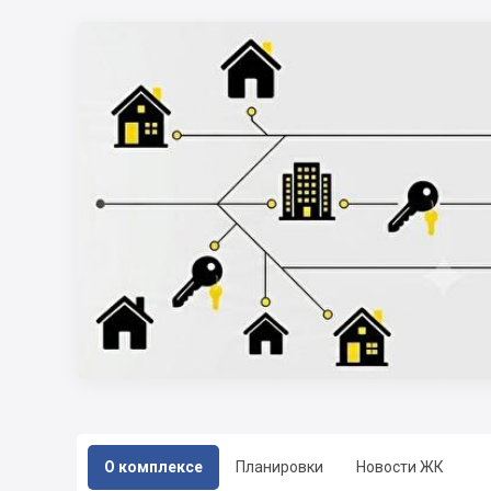
О комплексе
Планировки
Новости ЖК