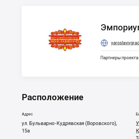
Эмпориум
Эмпориу
Пропертиз

yaroslavivgra
Партнеры проекта
Расположение
Адрес
Б
ул. Бульварно-Кудрявская (Воровского),
У
15а
К
Т