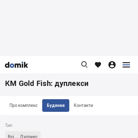









КМ Gold Fish: дуплекси
Про комплекс
Будинки
Контакти
Тип
Всі
Дуплекс