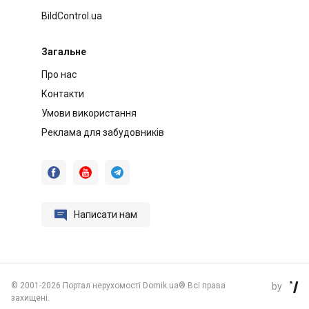
BildControl.ua
Загальне
Про нас
Контакти
Умови використання
Реклама для забудовників




Написати нам
©
2001-2026 Портал нерухомості Domik.ua® Всі права
by

захищені.