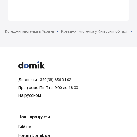
Котеджні містечка в Україні
Котеджні містечка у Київській області



Дзвонити
+380(98) 656 34 02
Працюємо
Пн-Пт з 9:00 до 18:00
На русском
Наші продукти
Bild.ua
Forum.Domik.ua