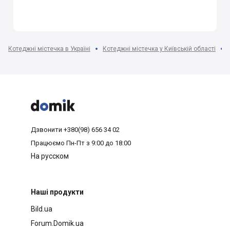
Котеджні містечка в Україні
Котеджні містечка у Київській області



Дзвонити
+380(98) 656 34 02
Працюємо
Пн-Пт з 9:00 до 18:00
На русском
Наші продукти
Bild.ua
Forum.Domik.ua