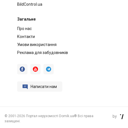
BildControl.ua
Загальне
Про нас
Контакти
Умови використання
Реклама для забудовників




Написати нам
©
2001-2026 Портал нерухомості Domik.ua® Всі права
by

захищені.