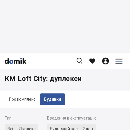









КМ Loft City: дуплекси
Про комплекс
Будинки
Тип
Введення в експлуатацію
Всі
Дуплекс
Будь-який час
Здан