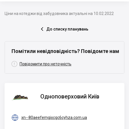
Ціни на котеджи від забудовника актуальні на 10.02.2022
До списку планувань

Помітили невідповідність? Повідомте нам

Повідомити про неточність
Одноповерховий
Одноповерховий Київ
Київ

xn--80aeefemgixcgc6cyhza.com.ua