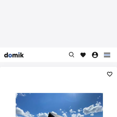









