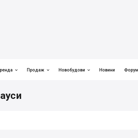



ренда
Продаж
Новобудови
Новини
Фору
ауси