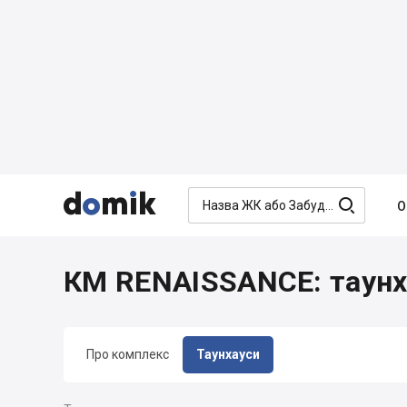




О
КМ RENAISSANCE: таунх
Про комплекс
Таунхауси