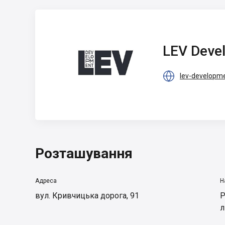
LEV Development
LEV Deve

lev-developm
Розташування
Адреса
Н
вул. Кривчицька дорога, 91
Р
л