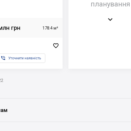
планування

млн грн
178.4 м²


Уточнити наявність
22
нам