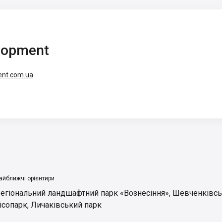
lopment
ent.com.ua
айближчі орієнтири
егіональний ландшафтний парк «Вознесіння»
,
Шевченківсь
ісопарк
,
Личаківський парк