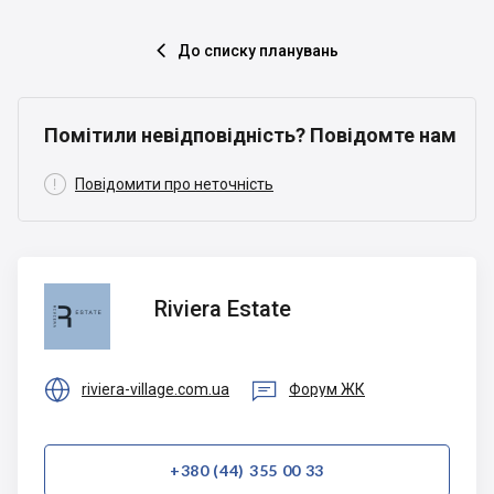
До списку планувань

Помітили невідповідність? Повідомте нам

Повідомити про неточність
Riviera
Riviera Estate
Estate


riviera-village.com.ua
Форум ЖК
+380 (44) 355 00 33