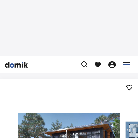









