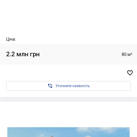
Ціна:
2.2 млн грн
80 м²


Уточнити наявність