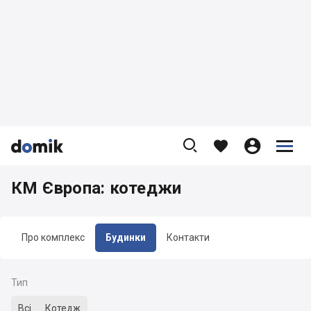









КМ Європа: котеджи
Про комплекс
Будинки
Контакти
Тип
Всі
Котедж