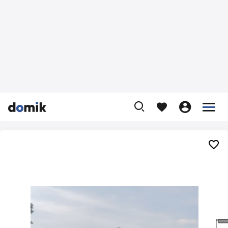









