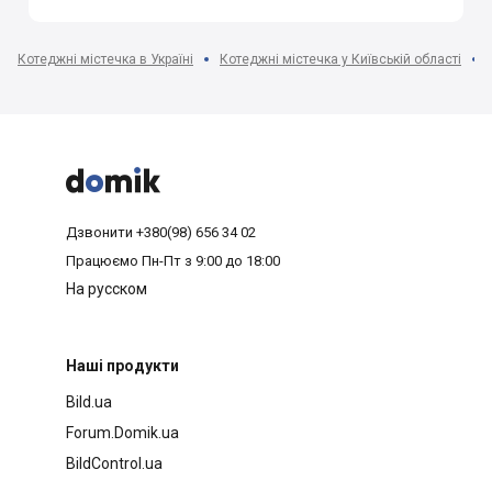
Котеджні містечка в Україні
Котеджні містечка у Київській області



Дзвонити
+380(98) 656 34 02
Працюємо
Пн-Пт з 9:00 до 18:00
На русском
Наші продукти
Bild.ua
Forum.Domik.ua
BildControl.ua