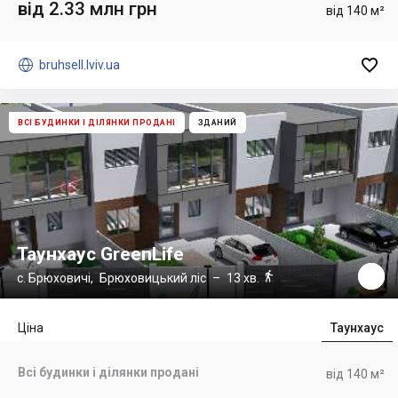
від 2.33 млн грн
від 140 м²


bruhsell.lviv.ua
ВСІ БУДИНКИ І ДІЛЯНКИ ПРОДАНІ
ЗДАНИЙ
Таунхаус GreenLife

с. Брюховичі
,
Брюховицький ліс
– 13 хв.
Ціна
Таунхаус
Всі будинки і ділянки продані
від 140 м²