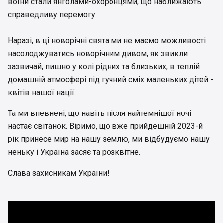
воїни стали янголами-охоронцями, що наближають
справедливу перемогу.
Наразі, в ці новорічні свята ми не маємо можливості
насолоджуватись новорічним дивом, як звикли
зазвичай, пишно у колі рідних та близьких, в теплій
домашній атмосфері під гучний сміх маленьких дітей -
квітів нашої нації.
Та ми впевнені, що навіть після найтемнішої ночі
настає світанок. Віримо, що вже прийдешній 2023-й
рік принесе мир на нашу землю, ми відбудуємо нашу
неньку і Україна засяє та розквітне.
Слава захисникам України!