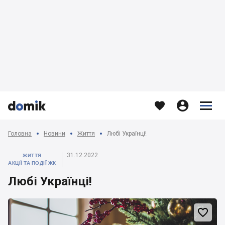








Головна
Новини
Життя
Любі Українці!
31.12.2022
ЖИТТЯ
АКЦІЇ ТА ПОДІЇ ЖК
Любі Українці!
