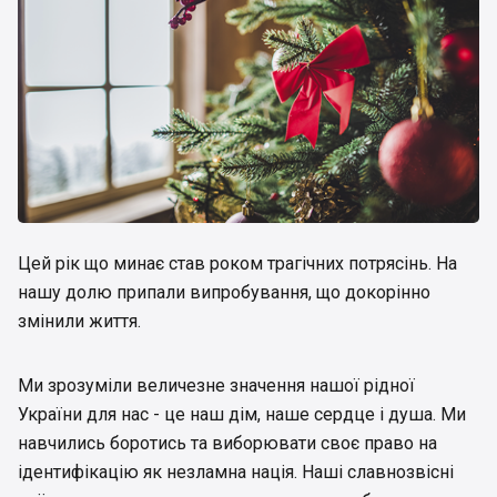
Цей рік що минає став роком трагічних потрясінь. На
нашу долю припали випробування, що докорінно
змінили життя.
Ми зрозуміли величезне значення нашої рідної
України для нас - це наш дім, наше сердце і душа. Ми
навчились боротись та виборювати своє право на
ідентифікацію як незламна нація. Наші славнозвісні