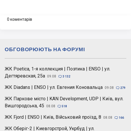
0 коментарів
ОБГОВОРЮЮТЬ НА ФОРУМІ
ЖК Poetica, 1-я коллекция | Поэтика | ENSO | ул.
Дегтяревская, 25а
09.08

3 132
ЖК Diadans | ENSO | ул. Евгения Коновальца
09.08

279
ЖК Паркове місто | KAN Development, UDP | Київ, вул.
Вишгородська, 45
08.08

518
ЖК Fjord | ENSO | Київ, Військовий проїзд, 8
08.08

166
ЖК Оберіг-2 | Киевгорстрой, Укрбуд | ул.