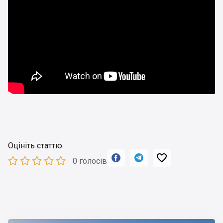
Оцініть статтю



0 голосів