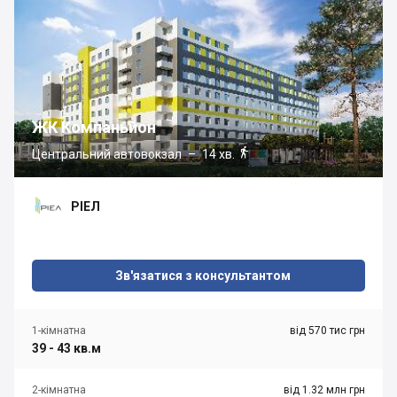
ЖК Компаньйон

Центральний автовокзал
– 14 хв.
РІЕЛ
Зв'язатися з консультантом
1-кімнатна
від 570 тис грн
39 - 43 кв.м
2-кімнатна
від 1.32 млн грн