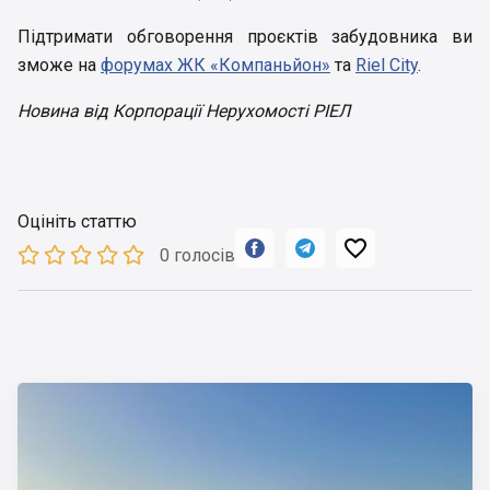
Підтримати обговорення проєктів забудовника ви
зможе на
форумах ЖК «Компаньйон»
та
Riel Сity
.
Новина від Корпорації Нерухомості РІЕЛ
Оцініть статтю



0 голосів