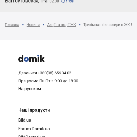
Баггоутовская, 1-а
02.08

1 738
Головна
Новини
Акції та події ЖК



Дзвонити
+380(98) 656 34 02
Працюємо
Пн-Пт з 9:00 до 18:00
На русском
Наші продукти
Bild.ua
Forum.Domik.ua