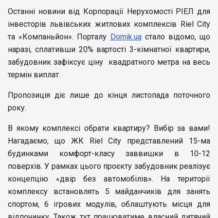
Останні новини від Корпорації Нерухомості РІЕЛ для
інвесторів львівських житлових комплексів Riel City
та «Компаньйон». Порталу
Domik.ua
стало відомо, що
наразі, сплативши 20% вартості 3-кімнатної квартири,
забудовник зафіксує ціну квадратного метра на весь
термін виплат.
Пропозиція діє лише до кінця листопада поточного
року.
В якому комплексі обрати квартиру? Вибір за вами!
Нагадаємо, що ЖК Riel City представлений 15-ма
будинками комфорт-класу заввишки в 10-12
поверхів. У рамках цього проєкту забудовник реалізує
концепцію «двір без автомобілів». На території
комплексу встановлять 5 майданчиків для занять
спортом, 6 ігрових модулів, облаштують місця для
відпочинку. Також тут працюватиме власний дитячий