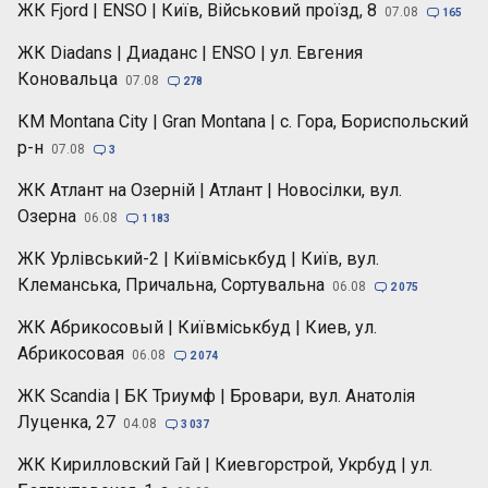
ЖК Fjord | ENSO | Київ, Військовий проїзд, 8
07.08

165
ЖК Diadans | Диаданс | ENSO | ул. Евгения
Коновальца
07.08

278
КМ Montana City | Gran Montana | с. Гора, Бориспольский
р-н
07.08

3
ЖК Атлант на Озерній | Атлант | Новосілки, вул.
Озерна
06.08

1 183
ЖК Урлівський-2 | Київміськбуд | Київ, вул.
Клеманська, Причальна, Сортувальна
06.08

2 075
ЖК Абрикосовый | Київміськбуд | Киев, ул.
Абрикосовая
06.08

2 074
ЖК Scandia | БК Триумф | Бровари, вул. Анатолія
Луценка, 27
04.08

3 037
ЖК Кирилловский Гай | Киевгорстрой, Укрбуд | ул.