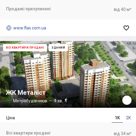
Продажі призупинені
від 40 м²


www.flas.com.ua
ВСІ КВАРТИРИ ПРОДАНІ
ЗДАНИЙ
ЖК Металіст

Метробудівників
– 4 хв.

Ціна
1К
2К
Всі квартири продані
від 34 м²