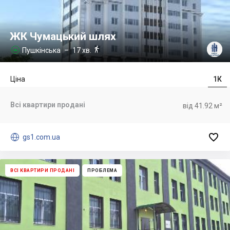
ЖК Чумацький шлях

Пушкінська
– 17 хв.

Ціна
1К
Всі квартири продані
від 41.92 м²


gs1.com.ua
ВСІ КВАРТИРИ ПРОДАНІ
ПРОБЛЕМА