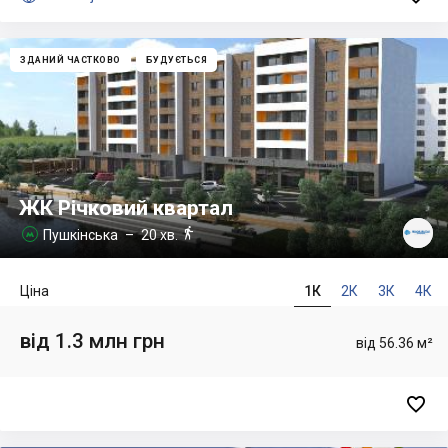
ЗДАНИЙ ЧАСТКОВО
БУДУЄТЬСЯ
ЖК Річковий квартал

Пушкінська
– 20 хв.

Ціна
1К
2К
3К
4К
від 1.3 млн грн
від 56.36 м²
