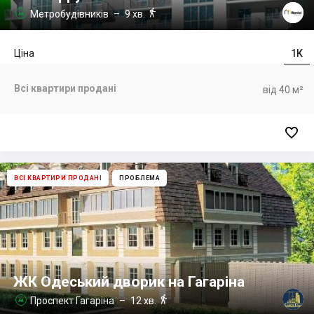

Метробудівників
– 9 хв.

Ціна
1К
Всі квартири продані
від 40 м²

ВСІ КВАРТИРИ ПРОДАНІ
ПРОБЛЕМА
ЖК Одеський дворик на Гагаріна

Проспект Гагаріна
– 12 хв.
