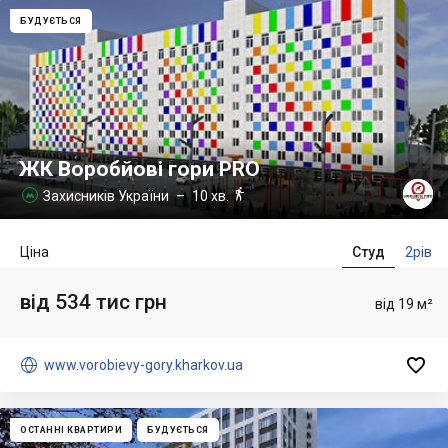
БУДУЄТЬСЯ
ЖК Воробйовi гори PRO

Захисників України
– 10 хв.

Ціна
Студ
2рів
від 534 тис грн
від 19 м²


www.vorobievy-gory.kharkov.ua
ОСТАННІ КВАРТИРИ
БУДУЄТЬСЯ