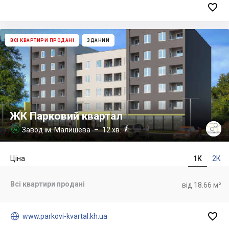

ВСІ КВАРТИРИ ПРОДАНІ
ЗДАНИЙ
ЖК Парковий квартал

Завод ім. Малишева
– 12 хв.

Ціна
1К
2К
Всі квартири продані
від 18.66 м²


www.parkovi-kvartal.kh.ua