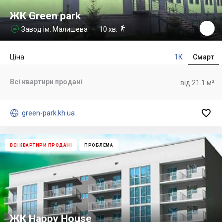
ЖК Green park

Завод ім. Малишева
– 10 хв.

Ціна
1К
Смарт
Всі квартири продані
від 21.1 м²


green-park.kh.ua
ВСІ КВАРТИРИ ПРОДАНІ
ПРОБЛЕМА
ЖК Happy House