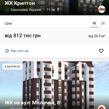
ЖК Криптон

Захисників України
– 11 хв.

Ціна
1К
2К
від 812 тис грн
від 36.9 м²


flas.com.ua
БУДУЄТЬСЯ
ЖК на вул. Молочна, 8

