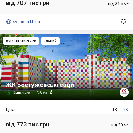
від 707 тис грн
від 24.6 м²


svoboda.kh.ua
ОСТАННІ КВАРТИРИ
ЗДАНИЙ
ЖК Бестужевські сади

Київська
– 26 хв.

Ціна
1К
2К
від 773 тис грн
від 30 м²