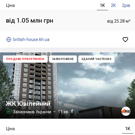
Ціна
1К
2К
2рів
від 1.05 млн грн
від 25.28 м²


british-house.kh.ua
ПРОДАЖІ ПРИЗУПИНЕНІ
ЗАМОРОЖЕНЕ
ЗДАНИЙ ЧАСТКОВО
ЖК Ювілейний

Захисників України
– 11 хв.

Ціна
1К