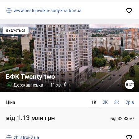


www.bestujevskie-sady.kharkov.ua
БУДУЄТЬСЯ
БФК Twenty two

Державінська
– 11 хв.

Ціна
1К
2К
3К
2рів
від 1.13 млн грн
від 32.83 м²


zhilstroj-2.ua