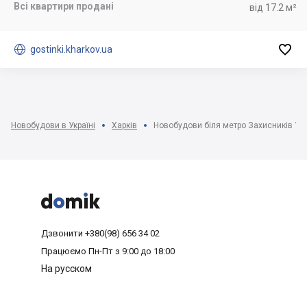
Всі квартири продані
від 17.2 м²


gostinki.kharkov.ua
Новобудови в Україні
Харків
Новобудови біля метро Захисників Укр



Дзвонити
+380(98) 656 34 02
Працюємо
Пн-Пт з 9:00 до 18:00
На русском