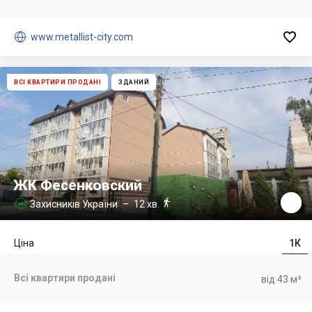


www.metallist-city.com
ВСІ КВАРТИРИ ПРОДАНІ
ЗДАНИЙ
ЖК Фесенковский

Захисників України
– 12 хв.

Ціна
1К
Всі квартири продані
від 43 м²