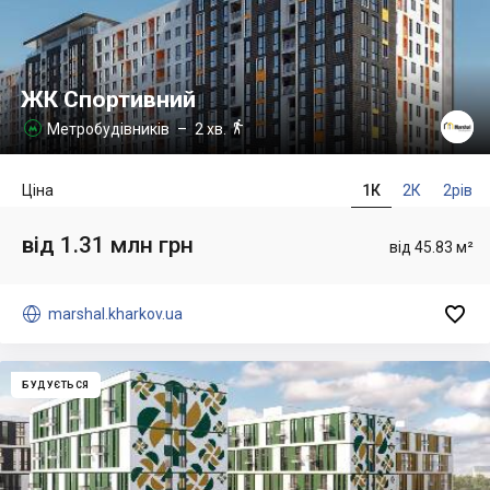
ЖК Спортивний

Метробудівників
– 2 хв.

Ціна
1К
2К
2рів
від 1.31 млн грн
від 45.83 м²


marshal.kharkov.ua
БУДУЄТЬСЯ