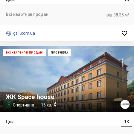
Всі квартири продані
від 38.35 м²


gs1.com.ua
ВСІ КВАРТИРИ ПРОДАНІ
ПРОБЛЕМА
ЖК Space house

Спортивна
– 16 хв.

Ціна
1К