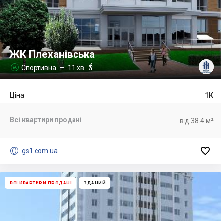
ЖК Плеханівська

Спортивна
– 11 хв.

Ціна
1К
Всі квартири продані
від 38.4 м²


gs1.com.ua
ВСІ КВАРТИРИ ПРОДАНІ
ЗДАНИЙ