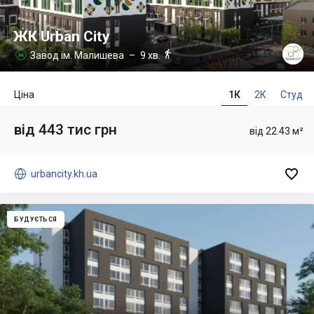
ЖК Urban City

Завод ім. Малишева
– 9 хв.

Ціна
1К
2К
Студ
від 443 тис грн
від 22.43 м²


urbancity.kh.ua
БУДУЄТЬСЯ