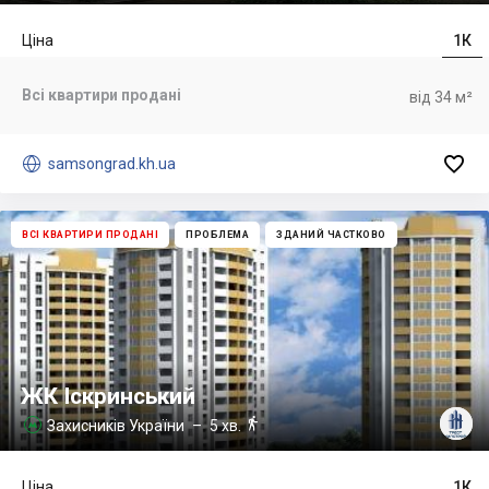
Ціна
1К
Всі квартири продані
від 34 м²


samsongrad.kh.ua
ВСІ КВАРТИРИ ПРОДАНІ
ПРОБЛЕМА
ЗДАНИЙ ЧАСТКОВО
ЖК Іскринський

Захисників України
– 5 хв.

Ціна
1К