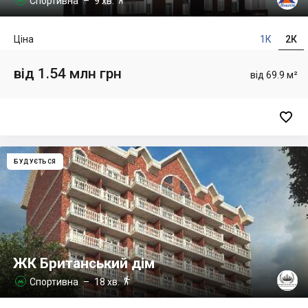
Спортивна
– 9 хв.
Ціна
1К
2К
від 1.54 млн грн
від 69.9 м²

БУДУЄТЬСЯ
ЖК Британський дім

Спортивна
– 18 хв.
