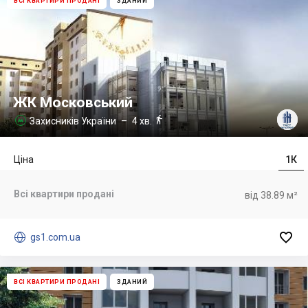
ВСІ КВАРТИРИ ПРОДАНІ
ЗДАНИЙ
ЖК Московський

Захисників України
– 4 хв.

Ціна
1К
Всі квартири продані
від 38.89 м²


gs1.com.ua
ВСІ КВАРТИРИ ПРОДАНІ
ЗДАНИЙ