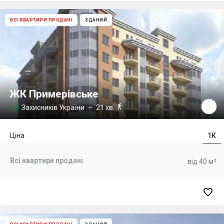
ВСІ КВАРТИРИ ПРОДАНІ
ЗДАНИЙ
ЖК Примерівське

Захисників України
– 21 хв.

Ціна
1К
Всі квартири продані
від 40 м²
