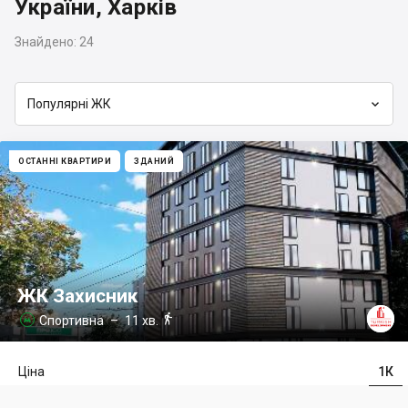
України, Харків
Знайдено:
24

Популярні ЖК
ОСТАННІ КВАРТИРИ
ЗДАНИЙ
ЖК Захисник

Спортивна
– 11 хв.

Ціна
1К