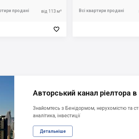
ртири продані
Всі квартири продані
від 113 м²

Авторський канал ріелтора в 
Знайомтесь з Бенідормом, нерухомістю та ст
аналітика, інвестиції
Детальніше