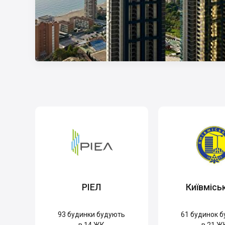
РІЕЛ
Київмісь
93
будинки будують
61
будинок б