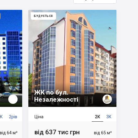
БУДУЄТЬСЯ
ЖК по бул.
Незалежності
3К
2рів
Ціна
2К
3К
від 637 тис грн
від 64 м²
від 65 м²