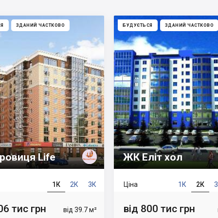
СЯ
ЗДАНИЙ ЧАСТКОВО
БУДУЄТЬСЯ
ЗДАНИЙ ЧАСТКОВО
ровиця Life
ЖК Еліт хол
1К
2К
3К
Ціна
1К
2К
06 тис грн
від 800 тис грн
від 39.7 м²