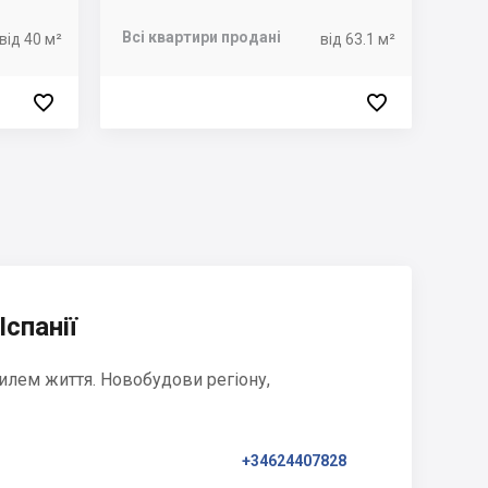
Всі квартири продані
від 40 м²
від 63.1 м²


Іспанії
илем життя. Новобудови регіону,
+34624407828