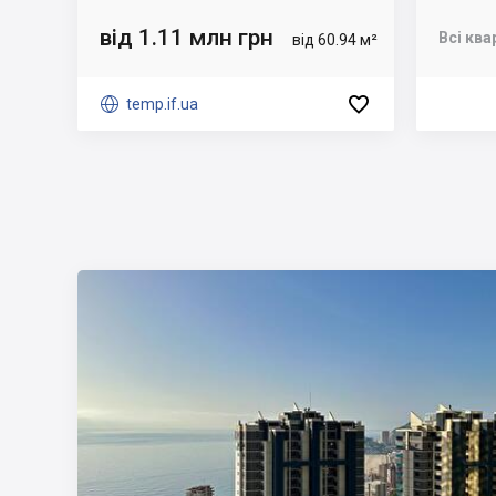
від 1.11 млн грн
Всі ква
від 60.94 м²


temp.if.ua