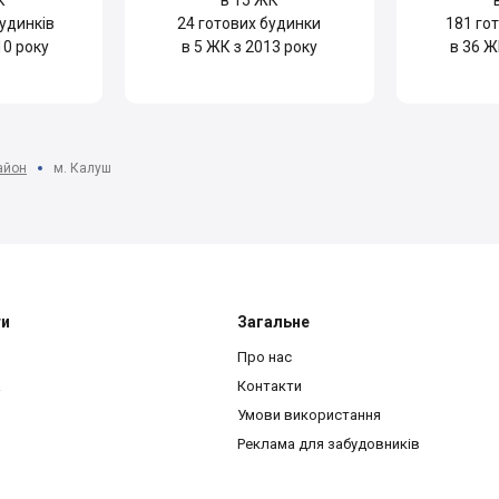
К
в 15 ЖК
удинків
24
готових будинки
181
гот
10 року
в 5 ЖК з 2013 року
в 36 Ж
айон
м. Калуш
ти
Загальне
Про нас
a
Контакти
Умови використання
Реклама для забудовників