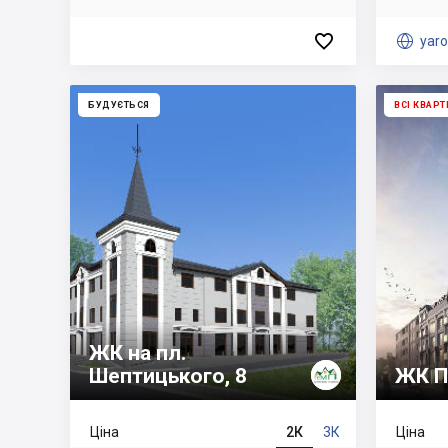


yaro
БУДУЄТЬСЯ
ВСІ КВАР
ЖК на пл.
Шептицького, 8
ЖК П
Ціна
2К
3К
Ціна