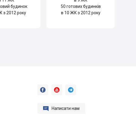
в 11 ЖК
в 9 ЖК
овий будинок
50
готових будинків
К з 2012 року
в 10 ЖК з 2012 року




Написати нам