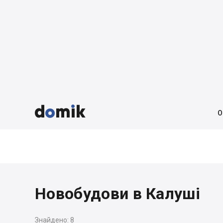



О
Новобудови в Калуші
Знайдено:
8