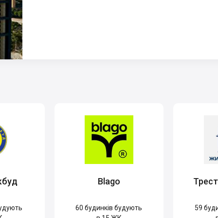
кбуд
Blago
Трес
удують
60
будинків будують
59
буди