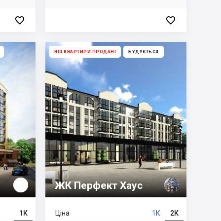


ВСІ КВАРТИРИ ПРОДАНІ
БУДУЄТЬСЯ
ЖК Перфект Хаус
1К
Ціна
1К
2К