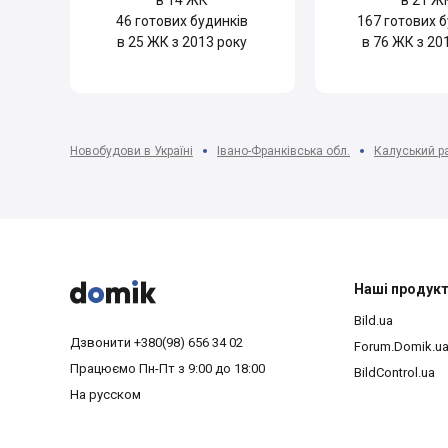
в 14 ЖК
в 21 Ж
46
готових будинків
167
готових б
в 25 ЖК з 2013 року
в 76 ЖК з 20
Новобудови в Україні
Івано-Франківська обл.
Калуський р



Наші продук
Bild.ua
Дзвонити
+380(98) 656 34 02
Forum.Domik.u
Працюємо
Пн-Пт з 9:00 до 18:00
BildControl.ua
На русском