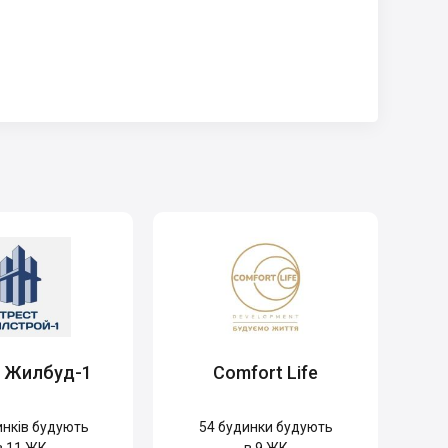
т Жилбуд-1
Comfort Life
нків будують
54
будинки будують