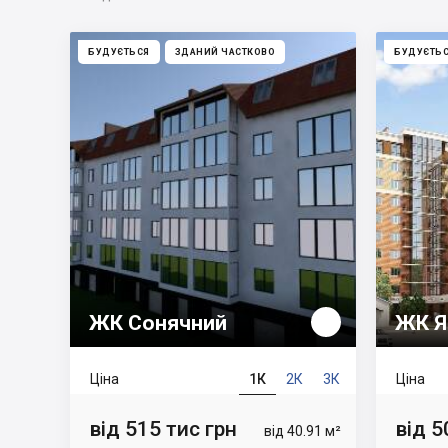
БУДУЄТЬСЯ
ЗДАНИЙ ЧАСТКОВО
БУДУЄТЬ
ЖК Сонячний
ЖК Я
Ціна
1К
2К
3К
Ціна
від 515 тис грн
від 5
від 40.91 м²