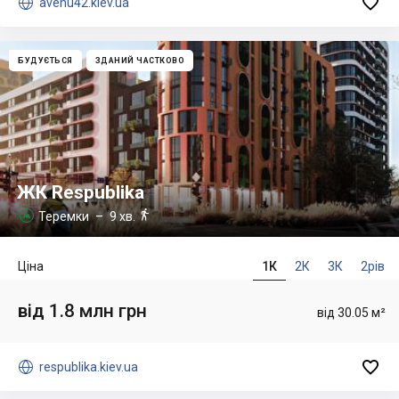


avenu42.kiev.ua
БУДУЄТЬСЯ
ЗДАНИЙ ЧАСТКОВО
ЖК Respublika

Теремки
– 9 хв.

Ціна
1К
2К
3К
2рів
від 1.8 млн грн
від 30.05 м²


respublika.kiev.ua