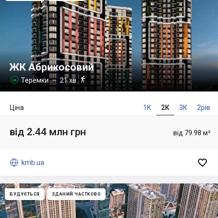
ЖК Абрикосовий

Теремки
– 21 хв.

Ціна
1К
2К
3К
2рів
від 2.44 млн грн
від 79.98 м²


kmb.ua
БУДУЄТЬСЯ
ЗДАНИЙ ЧАСТКОВО