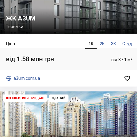
ЖК A3UM
Теремки
Ціна
1К
2К
3К
Студ
від 1.58 млн грн
від 37.1 м²


a3um.com.ua
ВСІ КВАРТИРИ ПРОДАНІ
ЗДАНИЙ