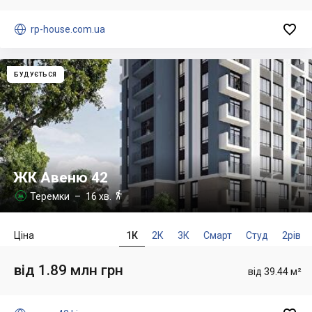


rp-house.com.ua
БУДУЄТЬСЯ
ЖК Авеню 42

Теремки
– 16 хв.

Ціна
1К
2К
3К
Смарт
Студ
2рів
від 1.89 млн грн
від 39.44 м²