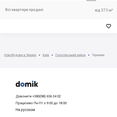
Всі квартири продані
від 37.5 м²

Новобудови в Україні
Київ
Голосіївський район
Теремки



Дзвонити
+380(98) 656 34 02
Працюємо
Пн-Пт з 9:00 до 18:00
На русском