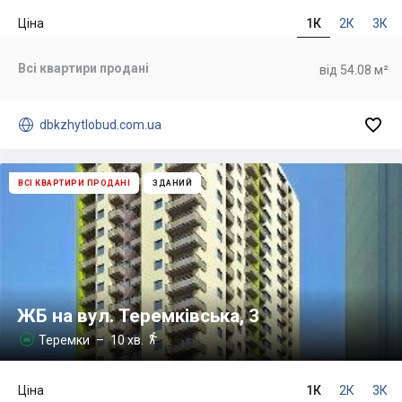
Ціна
1К
2К
3К
Всі квартири продані
від 54.08 м²


dbkzhytlobud.com.ua
ВСІ КВАРТИРИ ПРОДАНІ
ЗДАНИЙ
ЖБ на вул. Теремківська, 3

Теремки
– 10 хв.

Ціна
1К
2К
3К