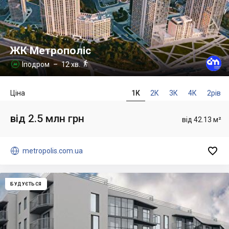
ЖК Метрополіс

Іподром
– 12 хв.

Ціна
1К
2К
3К
4К
2рів
від 2.5 млн грн
від 42.13 м²


metropolis.com.ua
БУДУЄТЬСЯ