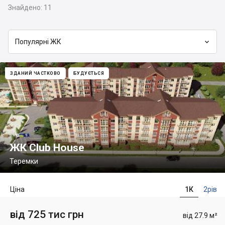
Знайдено:
11

Популярні ЖК
ЗДАНИЙ ЧАСТКОВО
БУДУЄТЬСЯ
ЖК Club House
Теремки
Ціна
1К
2рів
від 725 тис грн
від 27.9 м²