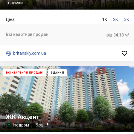
Теремки
Ціна
1К
2К
3К
Всі квартири продані
від 34.18 м²


britanskiy.com.ua
ВСІ КВАРТИРИ ПРОДАНІ
ЗДАНИЙ
ЖК Акцент

Іподром
– 9 хв.
