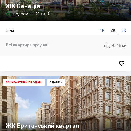
ЖК Венеція

Іподром
– 20 хв.

Ціна
1К
2К
3К
Всі квартири продані
від 70.45 м²

ВСІ КВАРТИРИ ПРОДАНІ
ЗДАНИЙ
ЖК Британський квартал