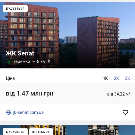
БУДУЄТЬСЯ
ЖК Senat

Теремки
– 8 хв.

Ціна
1К
2К
3К
від 1.47 млн грн
від 34.22 м²


jk-senat.com.ua
БУДУЄТЬСЯ
ІПОТЕКА 7%