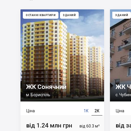
ОСТАННІ КВАРТИРИ
ЗДАНИЙ
ЗДАНИЙ
ЖК Сонячний
ЖК Ч
м. Бориспіль
с. Чуби
Ціна
1К
2К
Ціна
від 1.24 млн грн
від 
від 60.3 м²