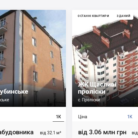
ОСТАННІ КВАРТИРИ
ЗДАНИЙ
ЖК Щасливі
убинське
проліски
нське
с. Проліски
1К
Ціна
1К
забудовника
від 3.06 млн грн
від 32.1 м²
від