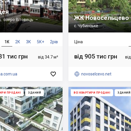
дея
ЖК Новосельцево
н
,
озеро Вітовець
–

с. Чубинське
1К
2К
3К
5К+
2рів
Ціна
81 тис грн
від 905 тис грн
від 34.7 м²
від

ea.com.ua

novoselcevo.net
ТИРИ ПРОДАНІ
ЗДАНИЙ
ВСІ КВАРТИРИ ПРОДАНІ
ЗДАНИЙ