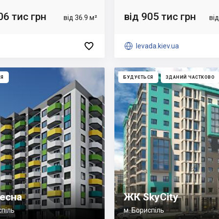
06 тис грн
від 905 тис грн
від 36.9 м²
від


levada.kiev.ua
СЯ
БУДУЄТЬСЯ
ЗДАНИЙ ЧАСТКОВО
есна
ЖК SkyCity
спіль
м. Бориспіль