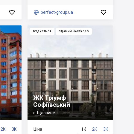



perfect-group.ua
БУДУЄТЬСЯ
ЗДАНИЙ ЧАСТКОВО
ЖК Тріумф
Софіївський
с. Щасливе
2К
3К
Ціна
1К
2К
3К