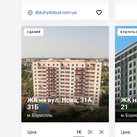


dbkzhytlobud.com.ua
ЗДАНИЙ
БУДУЄТЬ
ЖК на вул. Нова, 31А,
ЖК н
31Б
21
м. Бориспіль
м. Бори
Ціна
1К
2К
3К
Ціна