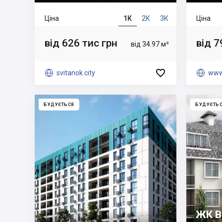
Ціна
1К
2К
3К
Ціна
від 626 тис грн
від 7
від 34.97 м²


svitanok.city

www
БУДУЄТЬСЯ
БУДУЄТЬ
ЖК Be