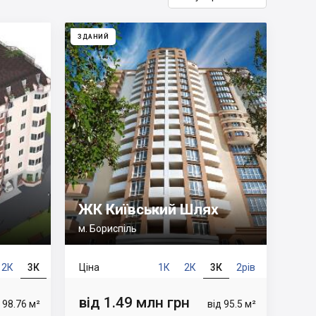
ЗДАНИЙ
ЖК Київський Шлях
м. Бориспіль
2К
3К
Ціна
1К
2К
3К
2рів
від 1.49 млн грн
 98.76 м²
від 95.5 м²