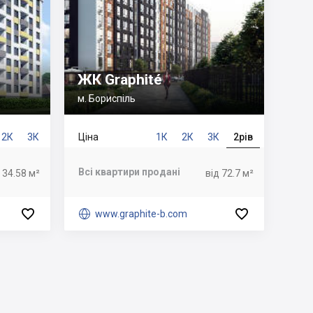
ЖК Graphité
м. Бориспіль
2К
3К
Ціна
1К
2К
3К
2рів
Всі квартири продані
 34.58 м²
від 72.7 м²



www.graphite-b.com