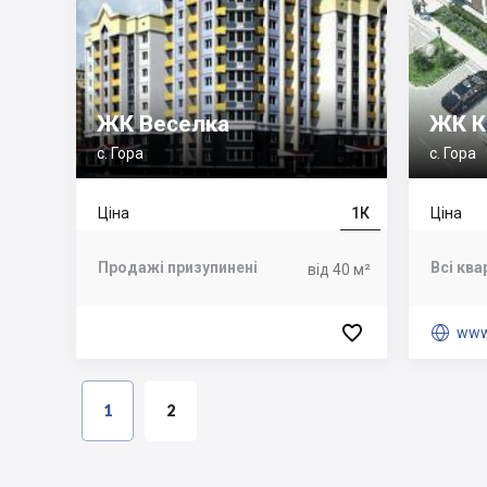
ЖК Веселка
ЖК К
с. Гора
с. Гора
Ціна
1К
Ціна
Продажі призупинені
Всі ква
від 40 м²


www
1
2