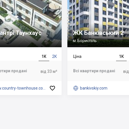
антрі Таунхаус
ЖК Банківський 2
м. Бориспіль
1К
2К
Ціна
1К
ртири продані
Всі квартири продані
від 33 м²
від

.country-townhouse.com.ua

bankivskiy.com