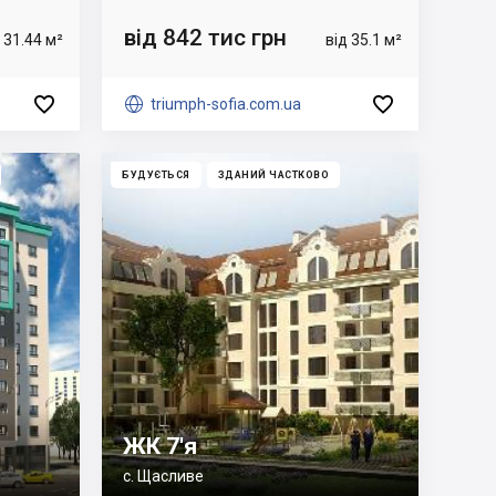
від 842 тис грн
 31.44 м²
від 35.1 м²



triumph-sofia.com.ua
БУДУЄТЬСЯ
ЗДАНИЙ ЧАСТКОВО
ЖК 7'я
с. Щасливе