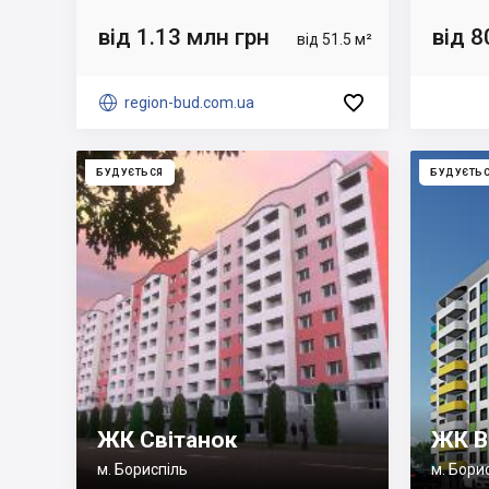
від 1.13 млн грн
від 8
від 51.5 м²


region-bud.com.ua
БУДУЄТЬСЯ
БУДУЄТЬ
ЖК Світанок
ЖК В
м. Бориспіль
м. Бори