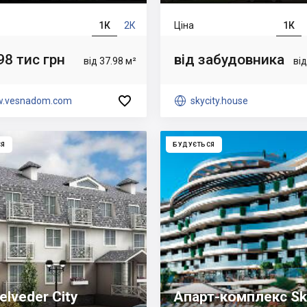
1К
2К
Ціна
1К
98 тис грн
від забудовника
від 37.98 м²
від

.vesnadom.com

skycity.house
СЯ
БУДУЄТЬСЯ
lveder City
Апарт-комплекс Sk