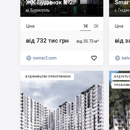
ЖК Будинок №2
Smar
м. Бориспіль
с. Гніди
Ціна
1К
2К
Ціна
від 732 тис грн
від 
від 35.73 м²


nomer2.com

belv
БУДІВНИЦТВО ПРИЗУПИНЕНО
БУДУЄТЬ
ПРОБЛЕМ