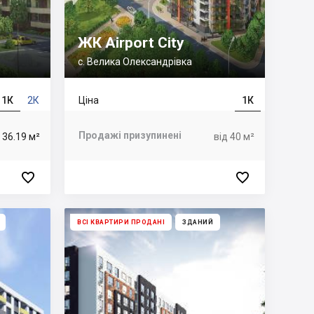
ЖК Airport City
с. Велика Олександрівка
1К
2К
Ціна
1К
Продажі призупинені
 36.19 м²
від 40 м²


ВСІ КВАРТИРИ ПРОДАНІ
ЗДАНИЙ