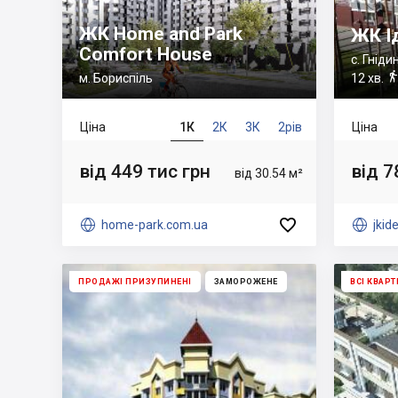
ЖК Home and Park
ЖК І
Comfort House
с. Гніди
м. Бориспіль
12 хв.
Ціна
1К
2К
3К
2рів
Ціна
від 449 тис грн
від 7
від 30.54 м²


home-park.com.ua

jkid
ПРОДАЖІ ПРИЗУПИНЕНІ
ЗАМОРОЖЕНЕ
ВСІ КВАР