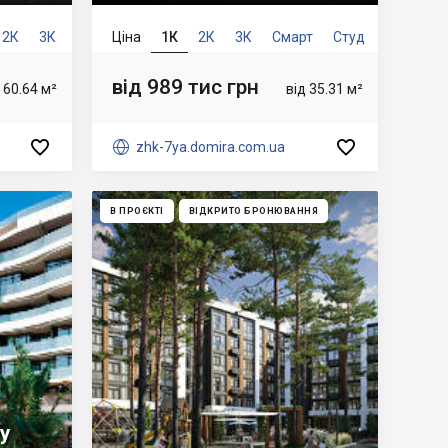
2К
3К
Ціна
1К
2К
3К
Смарт
Студ
2рів
від 989 тис грн
 60.64 м²
від 35.31 м²



zhk-7ya.domira.com.ua
В ПРОЄКТІ
ВІДКРИТО БРОНЮВАННЯ
y