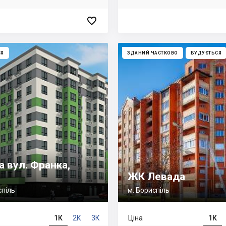

СЯ
ЗДАНИЙ ЧАСТКОВО
БУДУЄТЬСЯ
а вул. Франка,
ЖК Левада
спіль
м. Бориспіль
1К
2К
3К
Ціна
1К