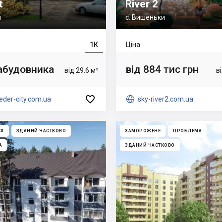
t
River 2
н
с. Вишеньки
1К
Ціна
забудовника
від 884 тис грн
від 29.6 м²
в

eder-city.com.ua

sky-river2.com.ua
СЯ
ЗДАНИЙ ЧАСТКОВО
ЗАМОРОЖЕНЕ
ПРОБЛЕМА
А
ЗДАНИЙ ЧАСТКОВО