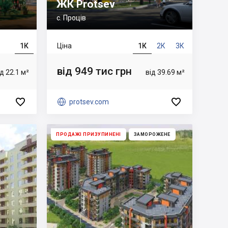
ЖК Protsev
с. Проців
1К
Ціна
1К
2К
3К
від 949 тис грн
ід 22.1 м²
від 39.69 м²



protsev.com
ПРОДАЖІ ПРИЗУПИНЕНІ
ЗАМОРОЖЕНЕ