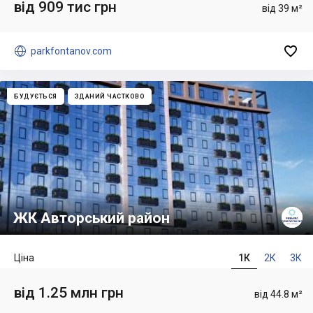
від 909 тис грн
від 39 м²


parkfontanov.com
БУДУЄТЬСЯ
ЗДАНИЙ ЧАСТКОВО
ЖК Авторський район
Ціна
1К
2К
3К
від 1.25 млн грн
від 44.8 м²