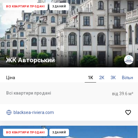
ВСІ КВАРТИРИ ПРОДАНІ
ЗДАНИЙ
ЖК Авторський
Ціна
1К
2К
3К
Вільн
Всі квартири продані
від 39.6 м²


blacksea-riviera.com
ВСІ КВАРТИРИ ПРОДАНІ
ЗДАНИЙ