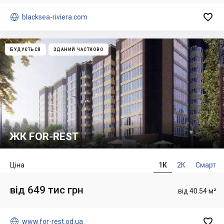


blacksea-riviera.com
БУДУЄТЬСЯ
ЗДАНИЙ ЧАСТКОВО
ЖК FOR-REST
Ціна
1К
2К
Смарт
від 649 тис грн
від 40.54 м²


www.for-rest.od.ua