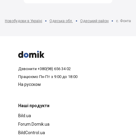
Новобудови в Україні
Одеська обл.
Одеський район
с. Фонтанк



Дзвонити
+380(98) 656 34 02
Працюємо
Пн-Пт з 9:00 до 18:00
На русском
Наші продукти
Bild.ua
Forum.Domik.ua
BildControl.ua