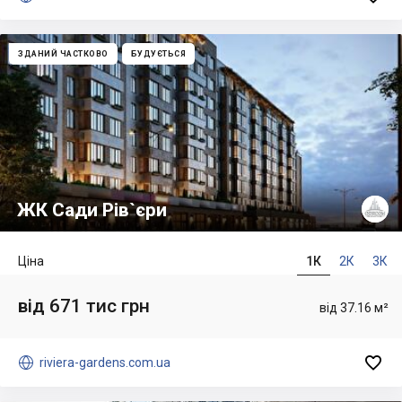
ЗДАНИЙ ЧАСТКОВО
БУДУЄТЬСЯ
ЖК Сади Рів`єри
Ціна
1К
2К
3К
від 671 тис грн
від 37.16 м²


riviera-gardens.com.ua