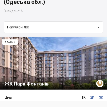
(Одеська обл.)
Знайдено:
6

Популярні ЖК
ЗДАНИЙ
ЖК Парк Фонтанів
Ціна
1К
2К
3К