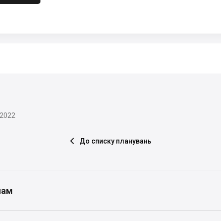
.2022
До списку планувань

нам