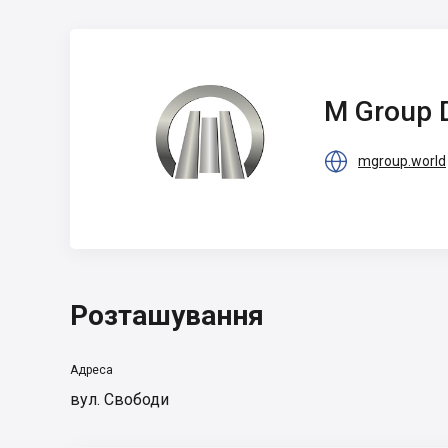
M Group
Development
M Group 

mgroup.world
Розташування
Адреса
вул. Свободи