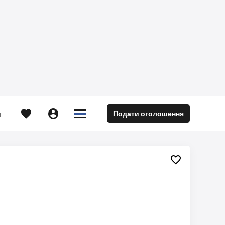





Подати оголошення
м
