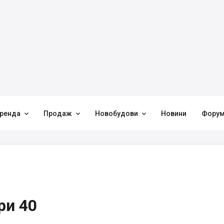



ренда
Продаж
Новобудови
Новини
Фору
ри 40