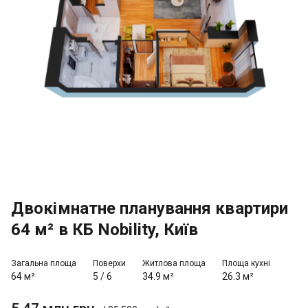
Двокімнатне планування квартири
64 м² в КБ Nobility, Київ
Загальна площа
Поверхи
Житлова площа
Площа кухні
64 м²
5
/
6
34.9 м²
26.3 м²