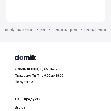
Новобудови в Україні
Київ
Печерський район
Нижній Печерськ



Дзвонити
+380(98) 656 34 02
Працюємо
Пн-Пт з 9:00 до 18:00
На русском
Наші продукти
Bild.ua