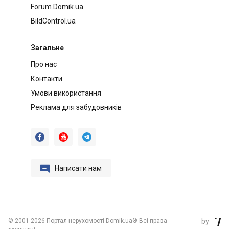
Forum.Domik.ua
BildControl.ua
Загальне
Про нас
Контакти
Умови використання
Реклама для забудовників




Написати нам
©
2001-2026 Портал нерухомості Domik.ua® Всі права
by
