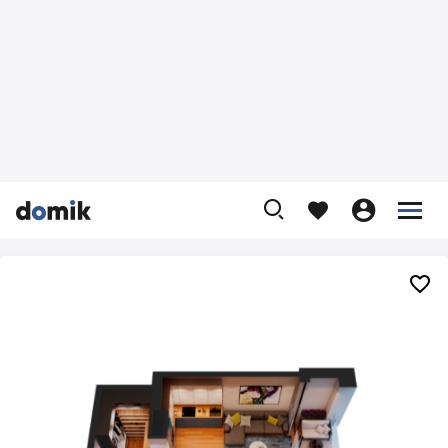









