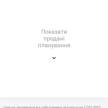
Показати
продані
планування

Ціни на двокімнатні від забудовника актуальні на 17.02.2022