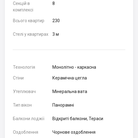
Секцій в
8
комплексі
Всього квартир
230
Стелі у квартирах
3 м
Технологія
Монолітно - каркасна
Стіни
Керамічна цегла
Утеплювач
Мінеральна вата
Тип вікон
Панорамні
Балкони лоджії
Відкриті балкони, Тераси
Оздоблення
Чорнове оздоблення