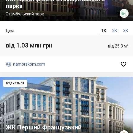
парка
Стамбульский парк
Ціна
1К
2К
3К
від 1.03 млн грн
від 25.3 м²


namorskom.com
БУДУЄТЬСЯ
ЖК Перший Французький