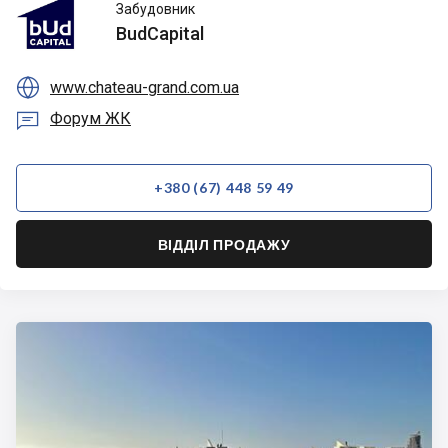
BudCapital
Забудовник
BudCapital

www.chateau-grand.com.ua

Форум ЖК
+380 (67) 448 59 49
ВІДДІЛ ПРОДАЖУ