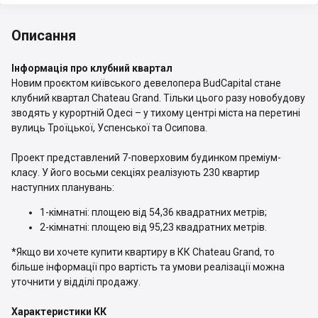
Описання
Інформація про клубний квартал
Новим проєктом київського девелопера BudCapital стане
клубний квартал Chateau Grand. Тільки цього разу новобудову
зводять у курортній Одесі – у тихому центрі міста на перетині
вулиць Троїцької, Успенської та Осипова.
Проект представлений 7-поверховим будинком преміум-
класу. У його восьми секціях реалізують 230 квартир
наступних планувань:
1-кімнатні: площею від 54,36 квадратних метрів;
2-кімнатні: площею від 95,23 квадратних метрів.
*Якщо ви хочете купити квартиру в КК Chateau Grand, то
більше інформації про вартість та умови реалізації можна
уточнити у відділі продажу.
Характеристики КК