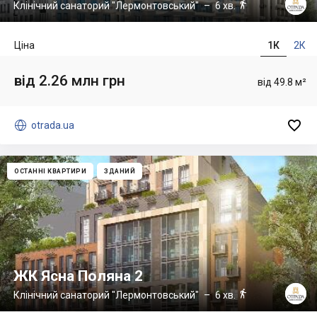

Клінічний санаторий "Лермонтовський"
– 6 хв.
Ціна
1К
2К
від 2.26 млн грн
від 49.8 м²


otrada.ua
ОСТАННІ КВАРТИРИ
ЗДАНИЙ
ЖК Ясна Поляна 2

Клінічний санаторий "Лермонтовський"
– 6 хв.