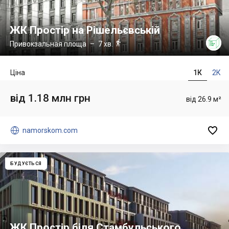
ЖК Простір на Рішельєвській

Привокзальная площа
– 7 хв.
Ціна
1К
2К
від 1.18 млн грн
від 26.9 м²


namorskom.com
БУДУЄТЬСЯ
ЖК Простір біля Стамбульського