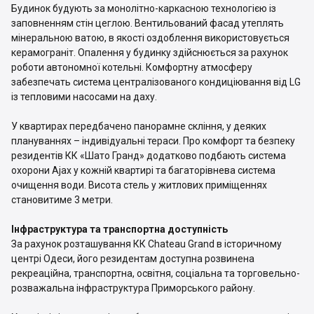
Будинок будують за монолітно-каркасною технологією із
заповненням стін цеглою. Вентильований фасад утеплять
мінеральною ватою, в якості оздоблення використовується
керамограніт. Опалення у будинку здійснюється за рахунок
роботи автономної котельні. Комфортну атмосферу
забезпечать система централізованого кондиціювання від LG
із тепловими насосами на даху.
У квартирах передбачено панорамне скління, у деяких
плануваннях – індивідуальні тераси. Про комфорт та безпеку
резидентів КК «Шато Гранд» додатково подбають система
охорони Ajax у кожній квартирі та багаторівнева система
очищення води. Висота стель у житлових приміщеннях
становитиме 3 метри.
Інфраструктура та транспортна доступність
За рахунок розташування КК Chateau Grand в історичному
центрі Одеси, його резидентам доступна розвинена
рекреаційна, транспортна, освітня, соціальна та торговельно-
розважальна інфраструктура Приморського району.