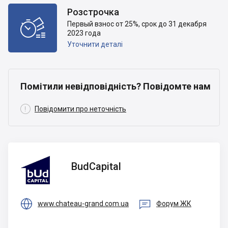
Розстрочка

Первый взнос от 25%, срок до 31 декабря
2023 года
Уточнити деталі
Помітили невідповідність? Повідомте нам

Повідомити про неточність
BudCapital
BudCapital


www.chateau-grand.com.ua
Форум ЖК