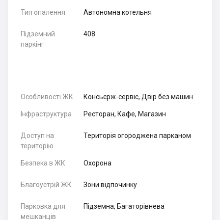
Тип опалення
Автономна котельня
Підземний
408
паркінг
Особливості ЖК
Консьєрж-сервіс, Двір без машин
Інфраструктура
Ресторан, Кафе, Магазин
Доступ на
Територія огороджена парканом
територію
Безпека в ЖК
Охорона
Благоустрій ЖК
Зони відпочинку
Парковка для
Підземна, Багаторівнева
мешканців