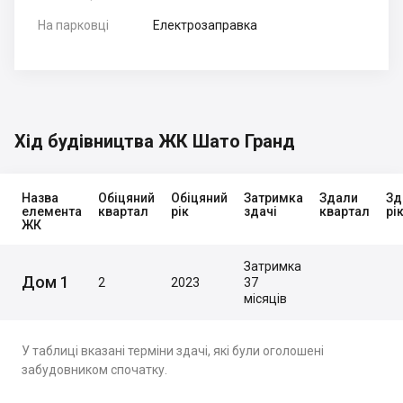
На парковці
Електрозаправка
Хід будівництва ЖК Шато Гранд
Назва
Обіцяний
Обіцяний
Затримка
Здали
Зд
елемента
квартал
рік
здачі
квартал
рі
ЖК
Затримка
Дом 1
2
2023
37
місяців
У таблиці вказані терміни здачі, які були оголошені
забудовником спочатку.