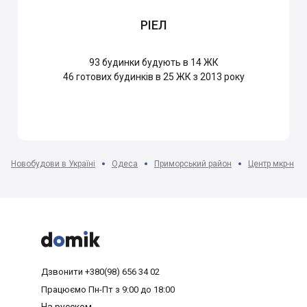
РІЕЛ
93
будинки будують в 14 ЖК
46
готових будинків в 25 ЖК з 2013 року
Новобудови в Україні
Одеса
Приморський район
Центр мкр-н



Дзвонити
+380(98) 656 34 02
Працюємо
Пн-Пт з 9:00 до 18:00
На русском