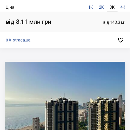
Ціна
1К
2К
3К
4К
від 8.11 млн грн
від 143.3 м²


otrada.ua