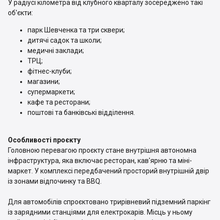
У радіусі кілометра від клубного кварталу зосереджено такі
об'єкти:
парк Шевченка та три сквери;
дитячі садок та школи;
медичні заклади;
ТРЦ;
фітнес-клуби;
магазини;
супермаркети;
кафе та ресторани;
поштові та банківські відділення.
Особливості проєкту
Головною перевагою проєкту стане внутрішня автономна
інфраструктура, яка включає ресторан, кав'ярню та міні-
маркет. У комплексі передбачений просторий внутрішній двір
із зонами відпочинку та BBQ.
Для автомобілів спроєктовано трирівневий підземний паркінг
із зарядними станціями для електрокарів. Місць у ньому