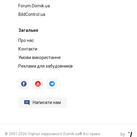
Forum.Domik.ua
BildControl.ua
Загальне
Про нас
Контакти
Умови використання
Реклама для забудовників




Написати нам
©
2001-2026 Портал нерухомості Domik.ua® Всі права
by
