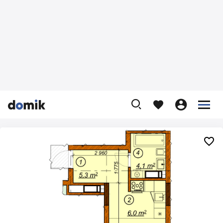









