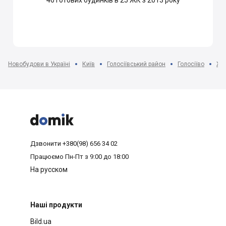
46
готових будинків в 25 ЖК з 2013 року
Новобудови в Україні
Київ
Голосіївський район
Голосіїво
ЖК



Дзвонити
+380(98) 656 34 02
Працюємо
Пн-Пт з 9:00 до 18:00
На русском
Наші продукти
Bild.ua