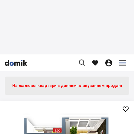









На жаль всі квартири з данним плануванням продані
