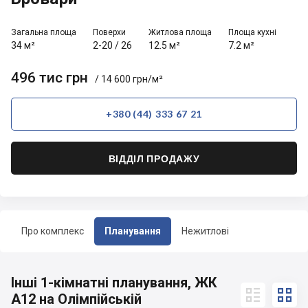
Загальна площа
Поверхи
Житлова площа
Площа кухні
34 м²
2-20
/
26
12.5 м²
7.2 м²
496 тис грн
/ 14 600 грн/м²
+380 (44) 333 67 21
ВІДДІЛ ПРОДАЖУ
Про комплекс
Планування
Нежитлові
Інші 1-кімнатні планування, ЖК


А12 на Олімпійській