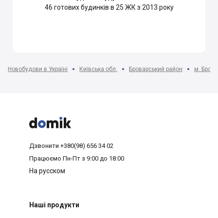
46
готових будинків в 25 ЖК з 2013 року
Новобудови в Україні
Київська обл.
Броварський район
м. Бров



Дзвонити
+380(98) 656 34 02
Працюємо
Пн-Пт з 9:00 до 18:00
На русском
Наші продукти