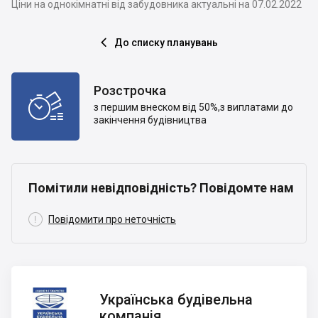
Ціни на однокімнатні від забудовника актуальні на 07.02.2022
До списку планувань

Розстрочка

з першим внеском від 50%,з виплатами до
закінчення будівництва
Помітили невідповідність? Повідомте нам

Повідомити про неточність
Українська
Українська будівельна
будівельна
компанія
компанія