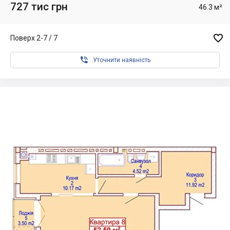
727 тис грн
46.3 м²

Поверх 2-7 / 7

Уточнити наявність