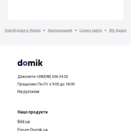
Новобудови в Україні
Хмельницький
Озерну район
ЖК Адамант



Дзвонити
+380(98) 656 34 02
Працюємо
Пн-Пт з 9:00 до 18:00
На русском
Наші продукти
Bild.ua
Forum.Domik.ua