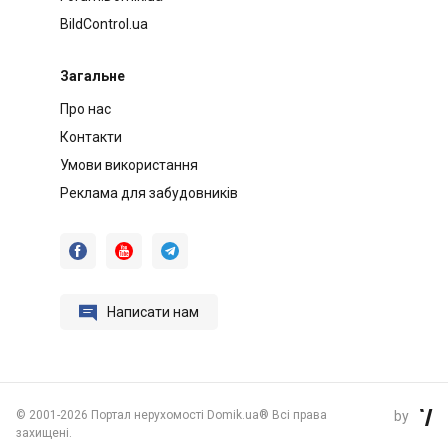
BildControl.ua
Загальне
Про нас
Контакти
Умови використання
Реклама для забудовників




Написати нам
©
2001-2026 Портал нерухомості Domik.ua® Всі права
by

захищені.