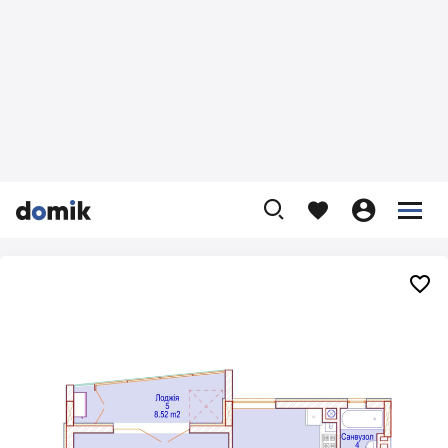









