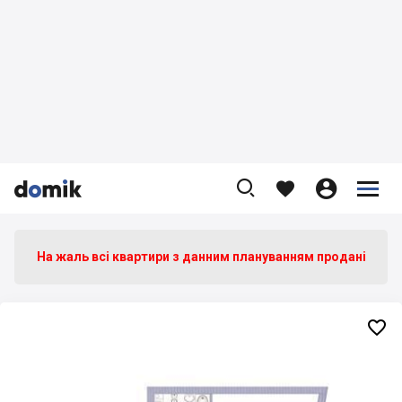









На жаль всі квартири з данним плануванням продані
