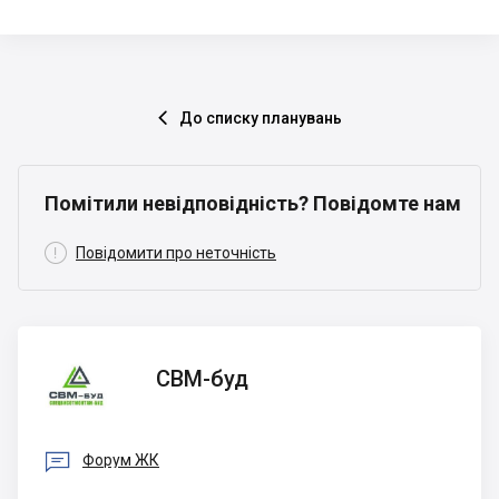
До списку планувань

Помітили невідповідність? Повідомте нам

Повідомити про неточність
СВМ-
СВМ-буд
буд

Форум ЖК