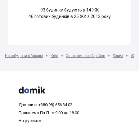
93
будинки будують в 14 ЖК
46
готових будинків в 25 ЖК з 2013 року
Новобудови в Україні
Київ
Святошинський район
Біличі
ЖК 



Дзвонити
+380(98) 656 34 02
Працюємо
Пн-Пт з 9:00 до 18:00
На русском