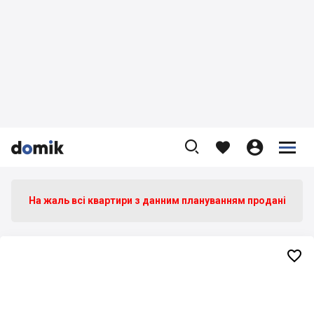









На жаль всі квартири з данним плануванням продані
