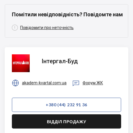
Помітили невідповідність? Повідомте нам

Повідомити про неточність
Інтергал-
Інтергал-Буд
Буд


akadem-kvartal.com.ua
Форум ЖК
+380 (44) 232 91 36
ВІДДІЛ ПРОДАЖУ