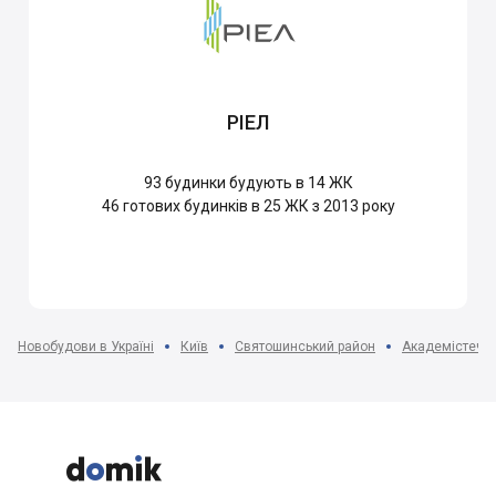
РІЕЛ
93
будинки будують в 14 ЖК
46
готових будинків в 25 ЖК з 2013 року
Новобудови в Україні
Київ
Святошинський район
Академістечк


